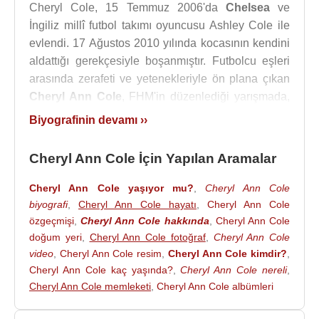
Cheryl Cole, 15 Temmuz 2006'da
Chelsea
ve
İngiliz millî futbol takımı oyuncusu Ashley Cole ile
evlendi. 17 Ağustos 2010 yılında kocasının kendini
aldattığı gerekçesiyle boşanmıştır. Futbolcu eşleri
arasında zerafeti ve yetenekleriyle ön plana çıkan
Cheryl Ann Cole
, FHM'in düzenlediği yarışmada,
topladığı oylarla "2009'da Dünyanın en seksi
Biyografinin devamı ››
kadını" seçildi. Cheryl Ann Cole FHM'in
yarışmasında,
Freida Pinto
,
Anna Friel
,
Kristin
Cheryl Ann Cole İçin Yapılan Aramalar
Kreuk
,
Elisha Cuthbert
,
Adriana Lima
,
Keeley
Hazell
,
Britney Spears
,
Jessica Alba
ve
Megan
Cheryl Ann Cole yaşıyor mu?
,
Cheryl Ann Cole
Fox
gibi isimleri geride bıraktı.
biyografi
,
Cheryl Ann Cole hayatı
,
Cheryl Ann Cole
özgeçmişi
,
Cheryl Ann Cole hakkında
,
Cheryl Ann Cole
Ayrıca 2009 da ingiliz magazin dergisi "heat"in
doğum yeri
,
Cheryl Ann Cole fotoğraf
,
Cheryl Ann Cole
yaptığı ankette ingiliz kadınlarının en çok kıskandığı
video
,
Cheryl Ann Cole resim
,
Cheryl Ann Cole kimdir?
,
kadın seçildi.
Cheryl Ann Cole kaç yaşında?
,
Cheryl Ann Cole nereli
,
Cheryl Ann Cole memleketi
,
Cheryl Ann Cole albümleri
Cole, geniş çapta bir stil ikonu olarak tanınmaktadır.
Öyle ki, Vogue ve Elle gibi dergilerde kapağa