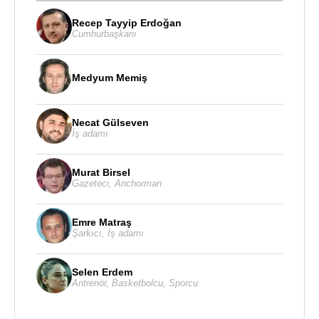
Recep Tayyip Erdoğan
Cumhurbaşkanı
Medyum Memiş
Necat Gülseven
İş adamı
Murat Birsel
Gazeteci
,
Anchorman
Emre Matraş
Şarkıcı
,
İş adamı
Selen Erdem
Antrenör
,
Basketbolcu
,
Sporcu