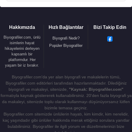
Hakkımızda
Hızlı Bağlantılar
Bizi Takip Edin
Biyografiler.com, ünlü
Biyografi Nedir?
isimlerin hayat
Popüler Biyografiler
hikayelerini derleyen
kapsamlı bir
platformdur. Her
yaşam bir iz bırakır.
Biyografiler.com'da yer alan biyografi ve makalelerin tümü,
Biyografiler.com editörleri tarafından hazırlanmaktadır. Dilediğiniz
biyografi ve makaleyi, sitenizde,
"Kaynak: Biyografiler.com"
formatıyla kaynak göstererek kullanabilirsiniz. 20'den fazla biyografi ya
da makaleyi, sitenizde toplu olarak kullanmayı düşünüyorsanız lütfen
bizimle temasa geçiniz.
Biyografiler.com sitemizde ünlülerin hayatı, kim kimdir, kim nerelidir,
kaç yaşındadır gibi ünlüler hakkında merak ettiğiniz sorulara yanıtlar
bulabilirsiniz. Biyografiler ile ilgili yorum ve düzeltmelerinizi bize