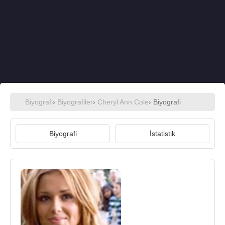
Biyografi
›
Biyografiler
›
Cheryl Ann Cole
› Biyografi
Biyografi
İstatistik