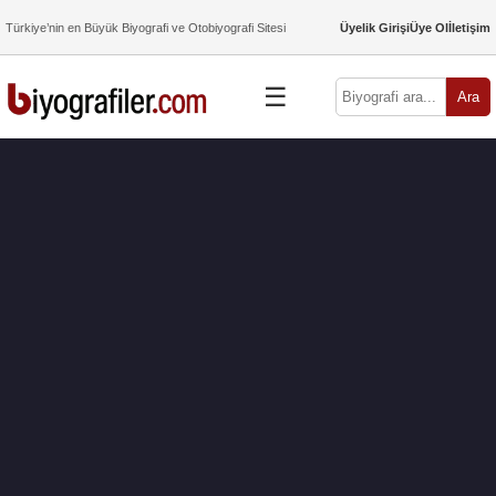
Türkiye’nin en Büyük Biyografi ve Otobiyografi Sitesi
Üyelik Girişi
Üye Ol
İletişim
☰
Ara