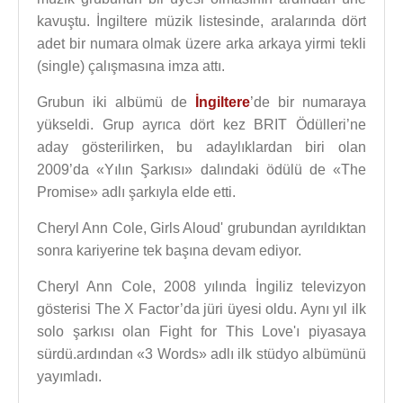
kavuştu. İngiltere müzik listesinde, aralarında dört
adet bir numara olmak üzere arka arkaya yirmi tekli
(single) çalışmasına imza attı.
Grubun iki albümü de
İngiltere
’de bir numaraya
yükseldi. Grup ayrıca dört kez BRIT Ödülleri’ne
aday gösterilirken, bu adaylıklardan biri olan
2009’da «Yılın Şarkısı» dalındaki ödülü de «The
Promise» adlı şarkıyla elde etti.
Cheryl Ann Cole, Girls Aloud' grubundan ayrıldıktan
sonra kariyerine tek başına devam ediyor.
Cheryl Ann Cole, 2008 yılında İngiliz televizyon
gösterisi The X Factor’da jüri üyesi oldu. Aynı yıl ilk
solo şarkısı olan Fight for This Love'ı piyasaya
sürdü.ardından «3 Words» adlı ilk stüdyo albümünü
yayımladı.