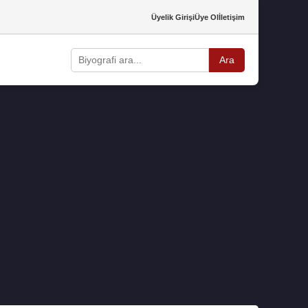
Üyelik Girişi
Üye Ol
İletişim
Ara