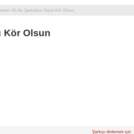
mleri
› Ah Bu Şarkıların Gözü Kör Olsun
ü Kör Olsun
Şarkıyı dinlemek için