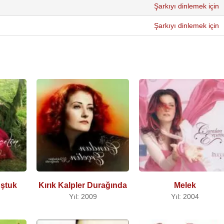
Şarkıyı dinlemek için
Şarkıyı dinlemek için
uştuk
Kırık Kalpler Durağında
Melek
Yıl: 2009
Yıl: 2004