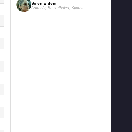
Selen Erdem
Antrenör
,
Basketbolcu
,
Sporcu