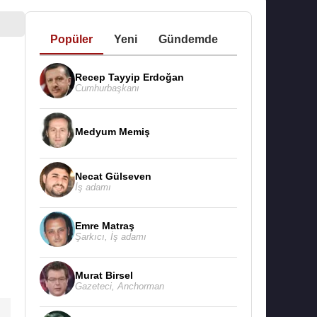
Popüler
Yeni
Gündemde
Recep Tayyip Erdoğan
Cumhurbaşkanı
Medyum Memiş
Necat Gülseven
İş adamı
Emre Matraş
Şarkıcı
,
İş adamı
Murat Birsel
Gazeteci
,
Anchorman