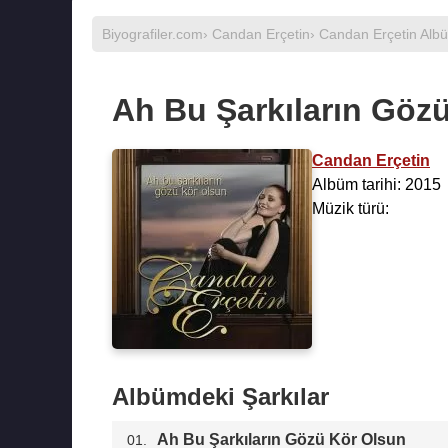
Biyografiler.com
›
Candan Erçetin
›
Candan Erçetin Albü
Ah Bu Şarkıların Göz
Candan Erçetin
Albüm tarihi: 2015
Müzik türü:
Albümdeki Şarkılar
Ah Bu Şarkıların Gözü Kör Olsun
01.