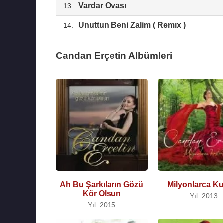
Vardar Ovası
13.
Unuttun Beni Zalim ( Remıx )
14.
Candan Erçetin Albümleri
Ah Bu Şarkıların Gözü
Milyonlarca K
Kör Olsun
Yıl: 2013
Yıl: 2015