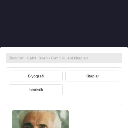
Biyografi
›
Cahit Külebi
›
Cahit Külebi kitapları
Biyografi
Kitaplar
İstatistik