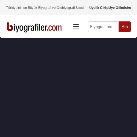
Türkiye’nin en Büyük Biyografi ve Otobiyografi Sitesi
Üyelik Girişi
Üye Ol
İletişim
☰
Ara