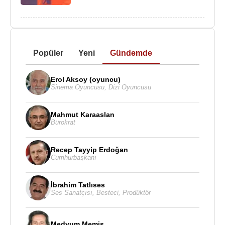
Popüler
Yeni
Gündemde
Erol Aksoy (oyuncu)
Sinema Oyuncusu
,
Dizi Oyuncusu
Mahmut Karaaslan
Bürokrat
Recep Tayyip Erdoğan
Cumhurbaşkanı
İbrahim Tatlıses
Ses Sanatçısı
,
Besteci
,
Prodüktör
Medyum Memiş