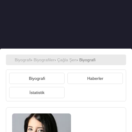
Biyografi
›
Biyografiler
›
Çağla Şen
› Biyografi
Biyografi
Haberler
İstatistik