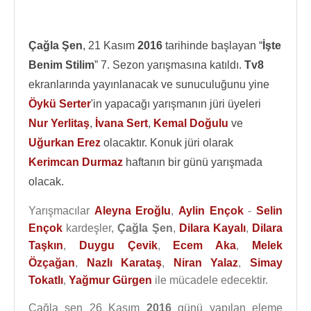
Çağla Şen
, 21 Kasım
2016
tarihinde başlayan “
İşte
Benim Stilim
” 7. Sezon yarışmasına katıldı.
Tv8
ekranlarında yayınlanacak ve sunuculuğunu yine
Öykü Serter
'in yapacağı yarışmanın jüri üyeleri
Nur Yerlitaş
,
İvana Sert
,
Kemal Doğulu
ve
Uğurkan Erez
olacaktır. Konuk jüri olarak
Kerimcan Durmaz
haftanın bir günü yarışmada
olacak.
Yarışmacılar
Aleyna Eroğlu
,
Aylin Ençok
-
Selin
Ençok
kardeşler,
Çağla Şen
,
Dilara Kayalı
,
Dilara
Taşkın
,
Duygu Çevik
,
Ecem Aka
,
Melek
Özçağan
,
Nazlı Karataş
,
Niran Yalaz
,
Simay
Tokatlı
,
Yağmur Gürgen
ile mücadele edecektir.
Çağla şen 26 Kasım
2016
günü yapılan eleme