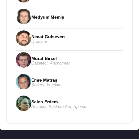
Medyum Memiş
Necat Gülseven
İş adamı
Murat Birsel
Gazeteci
,
Anchorman
Emre Matraş
Şarkıcı
,
İş adamı
Selen Erdem
Antrenör
,
Basketbolcu
,
Sporcu