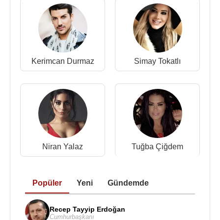
Kerimcan Durmaz
Simay Tokatlı
Niran Yalaz
Tuğba Çiğdem
Popüler
Yeni
Gündemde
Recep Tayyip Erdoğan
Cumhurbaşkanı