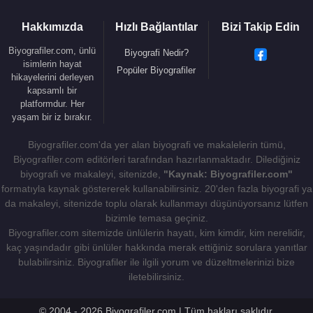
Hakkımızda
Hızlı Bağlantılar
Bizi Takip Edin
Biyografiler.com, ünlü
Biyografi Nedir?
isimlerin hayat
Popüler Biyografiler
hikayelerini derleyen
kapsamlı bir
platformdur. Her
yaşam bir iz bırakır.
Biyografiler.com'da yer alan biyografi ve makalelerin tümü,
Biyografiler.com editörleri tarafından hazırlanmaktadır. Dilediğiniz
biyografi ve makaleyi, sitenizde,
"Kaynak: Biyografiler.com"
formatıyla kaynak göstererek kullanabilirsiniz. 20'den fazla biyografi ya
da makaleyi, sitenizde toplu olarak kullanmayı düşünüyorsanız lütfen
bizimle temasa geçiniz.
Biyografiler.com sitemizde ünlülerin hayatı, kim kimdir, kim nerelidir,
kaç yaşındadır gibi ünlüler hakkında merak ettiğiniz sorulara yanıtlar
bulabilirsiniz. Biyografiler ile ilgili yorum ve düzeltmelerinizi bize
iletebilirsiniz.
© 2004 - 2026 Biyografiler.com | Tüm hakları saklıdır.