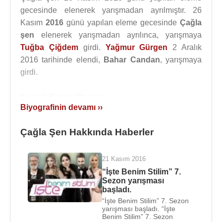
gecesinde elenerek yarışmadan ayrılmıştır. 26
Kasım
2016
günü yapılan eleme gecesinde
Çağla
şen
elenerek yarışmadan ayrılınca, yarışmaya
Tuğba Çiğdem
girdi.
Yağmur Gürgen
2 Aralık
2016 tarihinde elendi,
Bahar Candan
, yarışmaya
girdi.
Kaynak:Biyografiler.com
Biyografinin devamı ››
Çağla Şen Hakkında Haberler
21 Kasım 2016
“İşte Benim Stilim” 7.
Sezon yarışması
başladı.
“İşte Benim Stilim” 7. Sezon
yarışması başladı. “İşte
Benim Stilim” 7. Sezon