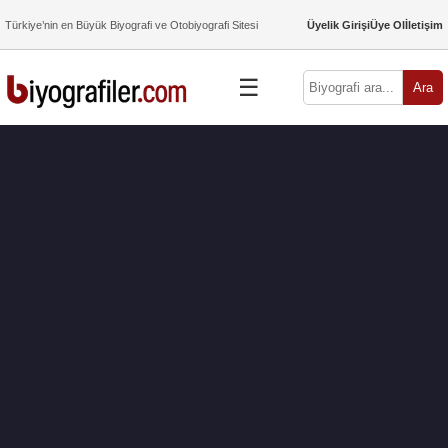
Türkiye’nin en Büyük Biyografi ve Otobiyografi Sitesi
Üyelik Girişi
Üye Ol
İletişim
☰
Ara