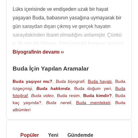
Lüks içerisinde ve endişeden uzak bir hayat
yaşayan Buda, babasının yasağına uymayarak bir
gün saraydan dışarı çıkmış ve gerçek hayatın
saraydakinden ibaret olmadığını anlamıştır. Çünkü
o, ilk gün bir ihtiyara, ikinci gün bir hastaya, üçüncü
Biyografinin devamı ››
gün bir cenazeye ve dördüncü gün de dilenci bir
keşişe rastlamıştır. Gördükleri onu sarsmış; her
Buda İçin Yapılan Aramalar
şeyin boş olduğunu anlamış ve dünya nimetlerine
sırt çevirmiştir. Bu düşünce onu evini, ailesini ve
Buda yaşıyor mu?
,
Buda biyografi
,
Buda hayatı
,
Buda
sarayı terk etme kararına ulaştırmıştır. Ne olursa
özgeçmişi
,
Buda hakkında
,
Buda doğum yeri
,
Buda
Buda, 29 yaşında iken olur. Söylenceye göre daha
fotoğraf
,
Buda video
,
Buda resim
,
Buda kimdir?
,
Buda
kaç yaşında?
,
Buda nereli
,
Buda memleketi
,
Buda
önce hiç karşılaşmadığı yaşam gerçeklerini görür:
albümleri
Hastalık, yaşlılık, ölüm ve huzur. Bu gerçekler onu
öylesine etkiler ki, o ünlü arayışına çıkar. Amacı
doğum-ölüm döngüsünden kurtulmak, yaşamın
Popüler
Yeni
Gündemde