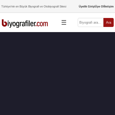
Türkiye’nin en Büyük Biyografi ve Otobiyografi Sitesi
Üyelik Girişi
Üye Ol
İletişim
☰
Ara