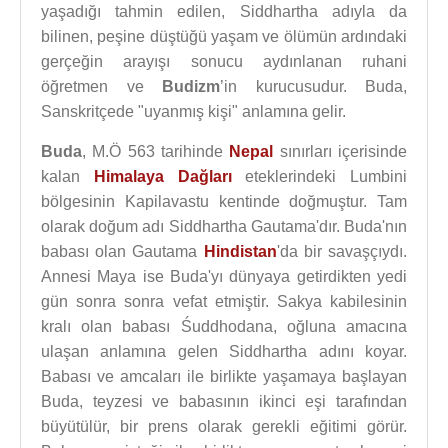
yaşadığı tahmin edilen, Siddhartha adıyla da
bilinen, peşine düştüğü yaşam ve ölümün ardındaki
gerçeğin arayışı sonucu aydınlanan ruhani
öğretmen ve
Budizm
’in kurucusudur. Buda,
Sanskritçede "uyanmış kişi" anlamına gelir.
Buda
, M.Ö 563 tarihinde
Nepal
sınırları içerisinde
kalan
Himalaya Dağları
eteklerindeki Lumbini
bölgesinin Kapilavastu kentinde doğmuştur. Tam
olarak doğum adı Siddhartha Gautama'dır. Buda'nın
babası olan Gautama
Hindistan
'da bir savaşçıydı.
Annesi Maya ise Buda'yı dünyaya getirdikten yedi
gün sonra sonra vefat etmiştir. Sakya kabilesinin
kralı olan babası Śuddhodana, oğluna amacına
ulaşan anlamına gelen Siddhartha adını koyar.
Babası ve amcaları ile birlikte yaşamaya başlayan
Buda, teyzesi ve babasının ikinci eşi tarafından
büyütülür, bir prens olarak gerekli eğitimi görür.