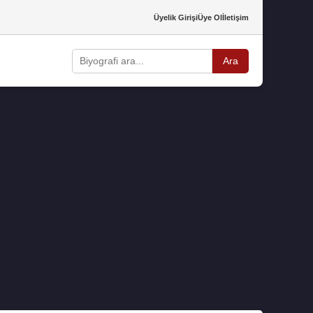
Üyelik Girişi
Üye Ol
İletişim
Ara