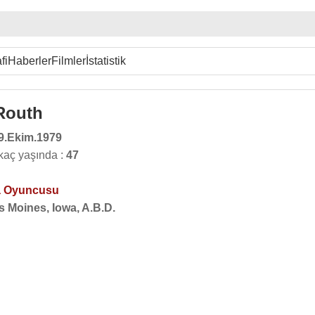
fi
Haberler
Filmler
İstatistik
Routh
9.Ekim.1979
kaç yaşında :
47
 Oyuncusu
s Moines, Iowa, A.B.D.