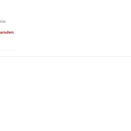
ris
arsden
,