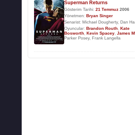
Superman Returns
Gösterim Tarihi:
21 Temmuz
2006
Yönetmen:
Bryan Singer
Senarist:
Michael Dougherty
,
Dan Har
Oyuncular:
Brandon Routh
,
Kate
Bosworth
,
Kevin Spacey
,
James M
Parker Posey
,
Frank Langella