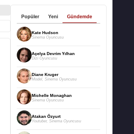
Popüler
Yeni
Gündemde
Kate Hudson
Sinema Oyuncusu
Açelya Devrim Yılhan
Dizi Oyuncusu
Diane Kruger
Model
,
Sinema Oyuncusu
Michelle Monaghan
Sinema Oyuncusu
Atakan Özyurt
Youtuber
,
Sinema Oyuncusu