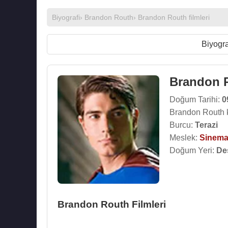
Biyografi
›
Brandon Routh
›
Brandon Routh filmleri
Biyogra
Brandon 
Doğum Tarihi:
0
Brandon Routh 
Burcu:
Terazi
Meslek:
Sinema
Doğum Yeri:
De
Brandon Routh Filmleri