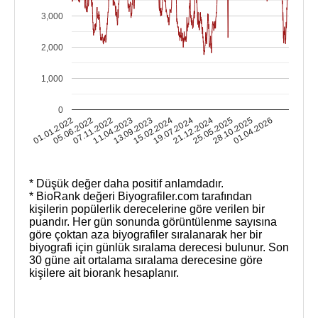
3,000
2,000
1,000
0
01.01.2022
05.06.2022
07.11.2022
11.04.2023
13.09.2023
15.02.2024
19.07.2024
21.12.2024
25.05.2025
28.10.2025
01.04.2026
* Düşük değer daha positif anlamdadır.
* BioRank değeri Biyografiler.com tarafından
kişilerin popülerlik derecelerine göre verilen bir
puandır. Her gün sonunda görüntülenme sayısına
göre çoktan aza biyografiler sıralanarak her bir
biyografi için günlük sıralama derecesi bulunur. Son
30 güne ait ortalama sıralama derecesine göre
kişilere ait biorank hesaplanır.