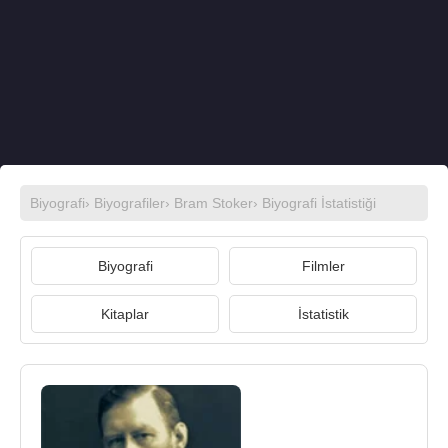
Biyografi
›
Biyografiler
›
Bram Stoker
› Biyografi İstatistiği
Biyografi
Filmler
Kitaplar
İstatistik