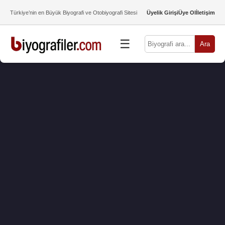
Türkiye’nin en Büyük Biyografi ve Otobiyografi Sitesi
Üyelik Girişi
Üye Ol
İletişim
☰
Ara