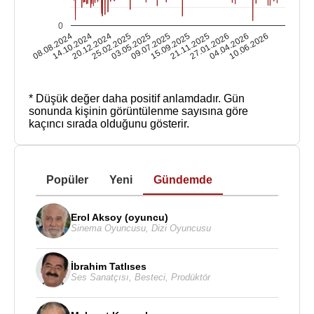
0
08.08.2024
14.10.2024
20.12.2024
25.02.2025
03.05.2025
09.07.2025
15.09.2025
21.11.2025
27.01.2026
04.04.2026
10.06.2026
* Düşük değer daha positif anlamdadır.
Gün
sonunda kişinin görüntülenme sayısına göre
kaçıncı sırada olduğunu gösterir.
Popüler
Yeni
Gündemde
Erol Aksoy (oyuncu)
Sinema Oyuncusu
,
Dizi Oyuncusu
İbrahim Tatlıses
Ses Sanatçısı
,
Besteci
,
Prodüktör