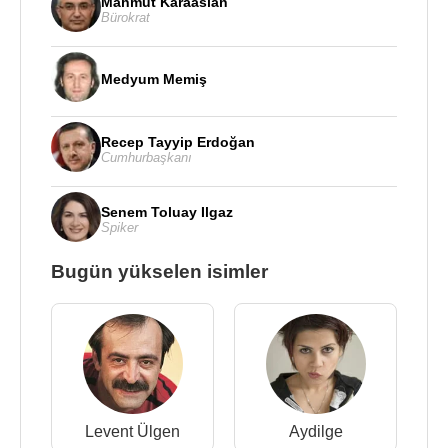
Mahmut Karaaslan
Bürokrat
Medyum Memiş
Recep Tayyip Erdoğan
Cumhurbaşkanı
Senem Toluay Ilgaz
Spiker
Bugün yükselen isimler
Levent Ülgen
Aydilge