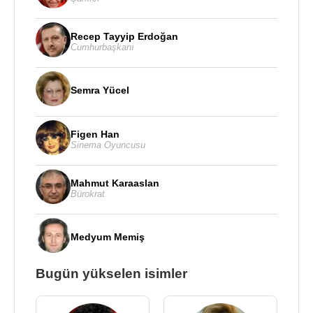
Recep Tayyip Erdoğan
Cumhurbaşkanı
Semra Yücel
Figen Han
Sinema Oyuncusu
Mahmut Karaaslan
Bürokrat
Medyum Memiş
Bugün yükselen isimler