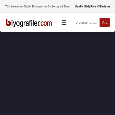
Türkiye’nin en Büyük Biyografi ve Otobiyografi Sitesi
Üyelik Girişi
Üye Ol
İletişim
☰
Ara