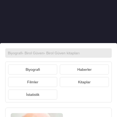
Biyografi
›
Birol Güven
›
Birol Güven kitapları
Biyografi
Haberler
Filmler
Kitaplar
İstatistik