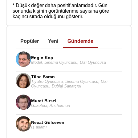
* Düşük değer daha positif anlamdadır.
Gün
sonunda kişinin görüntülenme sayısına göre
kaçıncı sırada olduğunu gösterir.
Popüler
Yeni
Gündemde
Engin Koç
Model
,
Sinema Oyuncusu
,
Dizi Oyuncusu
Tilbe Saran
Tiyatro Oyuncusu
,
Sinema Oyuncusu
,
Dizi
Oyuncusu
,
Dublaj Sanatçısı
Murat Birsel
Gazeteci
,
Anchorman
Necat Gülseven
İş adamı