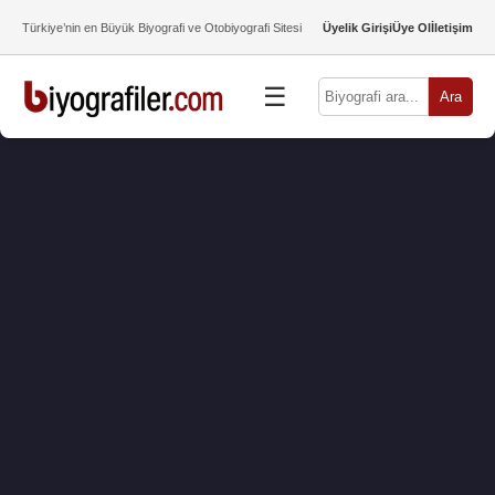
Türkiye’nin en Büyük Biyografi ve Otobiyografi Sitesi
Üyelik Girişi
Üye Ol
İletişim
☰
Ara