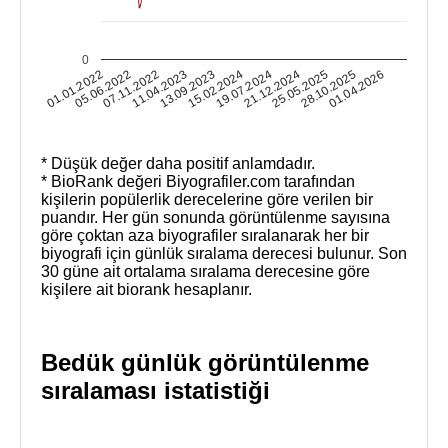
0
25.05.2025
28.10.2025
01.01.2022
01.04.2026
05.06.2022
07.11.2022
11.04.2023
13.09.2023
15.02.2024
19.07.2024
21.12.2024
* Düşük değer daha positif anlamdadır.
* BioRank değeri Biyografiler.com tarafından
kişilerin popülerlik derecelerine göre verilen bir
puandır. Her gün sonunda görüntülenme sayısına
göre çoktan aza biyografiler sıralanarak her bir
biyografi için günlük sıralama derecesi bulunur. Son
30 güne ait ortalama sıralama derecesine göre
kişilere ait biorank hesaplanır.
Bedük günlük görüntülenme
sıralaması istatistiği