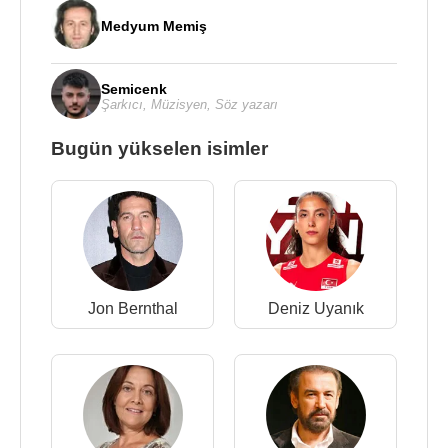
Medyum Memiş
Semicenk
Şarkıcı
,
Müzisyen
,
Söz yazarı
Bugün yükselen isimler
Jon Bernthal
Deniz Uyanık