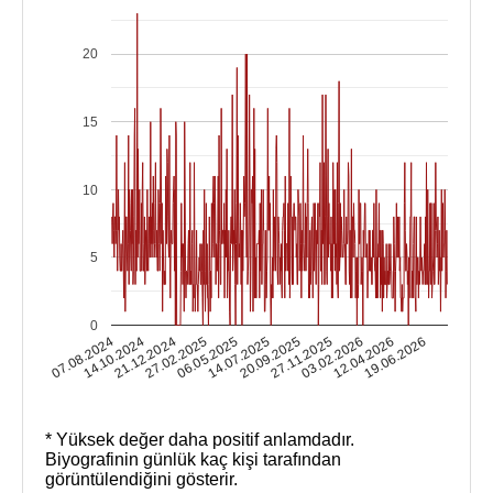
20
15
10
5
0
14.10.2024
03.02.2026
14.07.2025
21.12.2024
12.04.2026
20.09.2025
27.02.2025
07.08.2024
19.06.2026
27.11.2025
06.05.2025
* Yüksek değer daha positif anlamdadır.
Biyografinin günlük kaç kişi tarafından
görüntülendiğini gösterir.