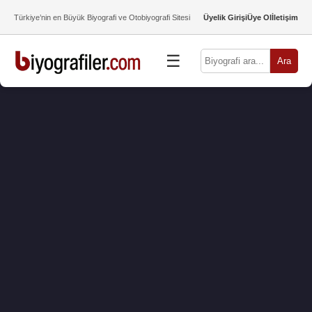
Türkiye’nin en Büyük Biyografi ve Otobiyografi Sitesi
Üyelik Girişi
Üye Ol
İletişim
☰
Ara