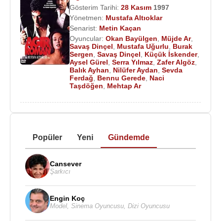
Gösterim Tarihi:
28 Kasım
1997
Yönetmen:
Mustafa Altıoklar
Senarist:
Metin Kaçan
Oyuncular:
Okan Bayülgen
,
Müjde Ar
,
Savaş Dinçel
,
Mustafa Uğurlu
,
Burak
Sergen
,
Savaş Dinçel
,
Küçük İskender
,
Aysel Gürel
,
Serra Yılmaz
,
Zafer Algöz
,
Balık Ayhan
,
Nilüfer Aydan
,
Sevda
Ferdağ
,
Bennu Gerede
,
Naci
Taşdöğen
,
Mehtap Ar
Popüler
Yeni
Gündemde
Cansever
Şarkıcı
Engin Koç
Model
,
Sinema Oyuncusu
,
Dizi Oyuncusu