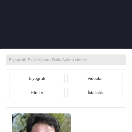
Biyografi
›
Balık Ayhan
›
Balık Ayhan filmleri
Biyografi
Videolar
Filmler
İstatistik