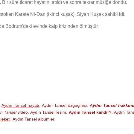
. Bir süre ticaret hayatını atıldı ve sonra tekrar müziğe döndü.
hotokan Karate Ni-Dan (ikinci kuşak), Siyah Kuşak sahibi idi.
da Bodrum'daki evinde kalp krizinden ölmüştür.
Filmi)
Filmi)
,
Aydın Tansel hayatı
,
Aydın Tansel özgeçmişi
,
Aydın Tansel hakkın
n Tansel video
,
Aydın Tansel resim
,
Aydın Tansel kimdir?
,
Aydın Tan
leketi
,
Aydın Tansel albümleri