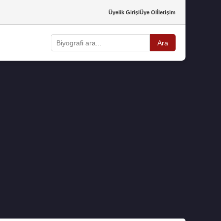
Üyelik Girişi
Üye Ol
İletişim
Ara