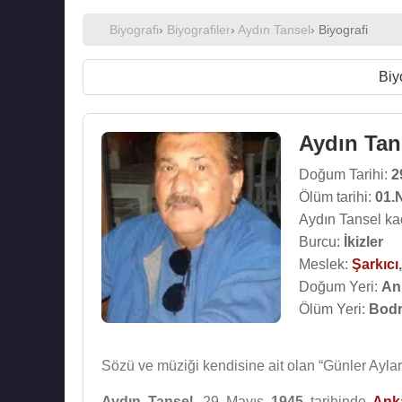
Biyografi
›
Biyografiler
›
Aydın Tansel
› Biyografi
Biy
Aydın Tan
Doğum Tarihi:
2
Ölüm tarihi:
01.
Aydın Tansel ka
Burcu:
İkizler
Meslek:
Şarkıcı
Doğum Yeri:
An
Ölüm Yeri:
Bodr
Sözü ve müziği kendisine ait olan “Günler Aylar”
Aydın Tansel
, 29 Mayıs
1945
tarihinde
Ank