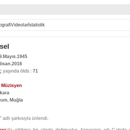
ografi
Videolar
İstatistik
sel
9.Mayıs.1945
Nisan.2016
ç yaşında öldü :
71
,
Müzisyen
kara
um, Muğla
 adlı şarkısıyla ünlendi.
ara
'da eğitimci bir ailede doğmuştur. Annesinin adı Cahide 