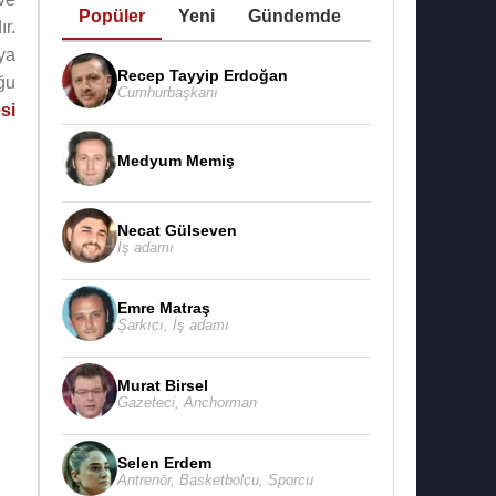
Popüler
Yeni
Gündemde
r.
ya
Recep Tayyip Erdoğan
ğu
Cumhurbaşkanı
si
Medyum Memiş
Necat Gülseven
İş adamı
Emre Matraş
Şarkıcı
,
İş adamı
Murat Birsel
Gazeteci
,
Anchorman
Selen Erdem
Antrenör
,
Basketbolcu
,
Sporcu