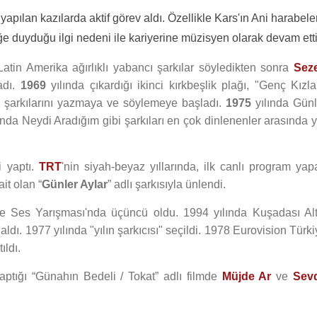
apılan kazılarda aktif görev aldı. Özellikle Kars'ın Ani harabele
e duyduğu ilgi nedeni ile kariyerine müzisyen olarak devam etti
Latin Amerika ağırlıklı yabancı şarkılar söyledikten sonra
Sez
adı.
1969
yılında çıkardığı ikinci kırkbeşlik plağı, "Genç Kızla
ndi şarkılarını yazmaya ve söylemeye başladı.
1975
yılında Günl
lında Neydi Aradığım gibi şarkıları en çok dinlenenler arasında 
i yaptı.
TRT
'nin siyah-beyaz yıllarında, ilk canlı program yap
it olan “
Günler Aylar
” adlı şarkısıyla ünlendi.
rfe Ses Yarışması'nda üçüncü oldu. 1994 yılında Kuşadası Alt
dı. 1977 yılında "yılın şarkıcısı" seçildi. 1978 Eurovision Türk
ıldı.
yaptığı “Günahın Bedeli / Tokat” adlı filmde
Müjde Ar
ve
Sev