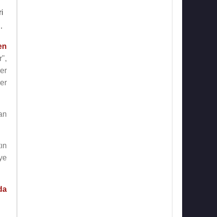
ri
.
en
r",
er
yer
an
ın
iye
da