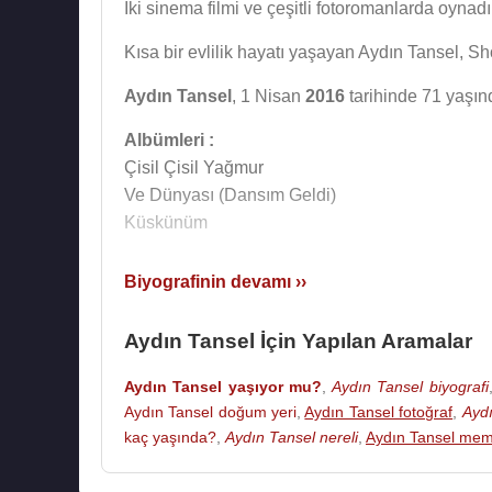
İki sinema filmi ve çeşitli fotoromanlarda oynadı
Kısa bir evlilik hayatı yaşayan Aydın Tansel, S
Aydın Tansel
, 1 Nisan
2016
tarihinde 71 yaşın
Albümleri :
Çisil Çisil Yağmur
Ve Dünyası (Dansım Geldi)
Küskünüm
Filmleri ve Dizileri :
Biyografinin devamı ››
Oyuncu :
1978 - Kılıç Bey (Kılıç Beyin Eniştesi) (Sinema 
Aydın Tansel İçin Yapılan Aramalar
1977 - Günahın Bedeli / Tokat (Murat) (Sinema 
Aydın Tansel yaşıyor mu?
,
Aydın Tansel biyografi
Aydın Tansel doğum yeri
,
Aydın Tansel fotoğraf
,
Aydı
Kaynak:Biyografiler.com
kaç yaşında?
,
Aydın Tansel nereli
,
Aydın Tansel mem