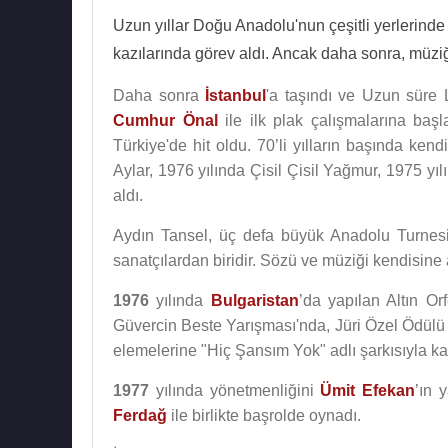
Uzun yıllar Doğu Anadolu'nun çeşitli yerlerinde y
kazılarında görev aldı. Ancak daha sonra, müziğ
Daha sonra
İstanbul
'a taşındı ve Uzun süre 
Cumhur Önal
ile ilk plak çalışmalarına başl
Türkiye'de hit oldu. 70’li yılların başında ke
Aylar, 1976 yılında Çisil Çisil Yağmur, 1975 yı
aldı.
Aydın Tansel, üç defa büyük Anadolu Turnes
sanatçılardan biridir. Sözü ve müziği kendisine a
1976
yılında
Bulgaristan
’da yapılan Altın O
Güvercin Beste Yarışması'nda, Jüri Özel Ödülü al
elemelerine "Hiç Şansım Yok" adlı şarkısıyla kat
1977
yılında yönetmenliğini
Ümit Efekan
’ın 
Ferdağ
ile birlikte başrolde oynadı.