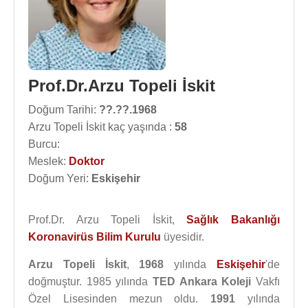
Prof.Dr.Arzu Topeli İskit
Doğum Tarihi:
??.??.1968
Arzu Topeli İskit kaç yaşında :
58
Burcu:
Meslek:
Doktor
Doğum Yeri:
Eskişehir
Prof.Dr. Arzu Topeli İskit,
Sağlık Bakanlığı
Koronavirüs Bilim Kurulu
üyesidir.
Arzu Topeli İskit
,
1968
yılında
Eskişehir
'de
doğmuştur. 1985 yılında
TED Ankara Koleji
Vakfı
Özel Lisesinden mezun oldu.
1991
yılında