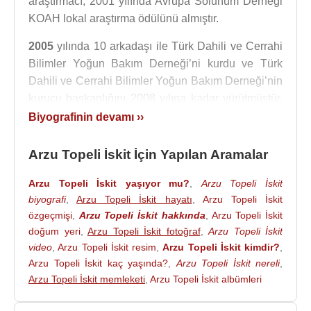
araştırmacı, 2001 yılında Avrupa Solunum Derneği
KOAH lokal araştırma ödülünü almıştır.
2005
yılında 10 arkadaşı ile Türk Dahili ve Cerrahi
Bilimler Yoğun Bakım Derneği’ni kurdu ve Türk
Dahili ve Cerrahi Bilimler Yoğun Bakım Derneği’nin
kurucu başkanlığını 2008 yılına kadar yürütmüştür.
Halen derneğin ikinci başkanıdır. Dahili ve Cerrahi
Biyografinin devamı ››
Bilimler Yoğun Bakım Dergisinin Editörüdür. 2013
yılında Dünya Yoğun Bakım Dernekleri
Arzu Topeli İskit İçin Yapılan Aramalar
Federasyonu yönetim kurulu üyeliğine, 2017 yılında
Arzu Topeli İskit yaşıyor mu?
,
Arzu Topeli İskit
ise yürütme kuruluna muhasip üye olarak
biyografi
,
Arzu Topeli İskit hayatı
,
Arzu Topeli İskit
seçilmiştir.
özgeçmişi
,
Arzu Topeli İskit hakkında
,
Arzu Topeli İskit
Prof.Dr. Arzu Topeli İskit
, Aralık 2011-Ocak 2016
doğum yeri
,
Arzu Topeli İskit fotoğraf
,
Arzu Topeli İskit
yılları arasında
video
,
Arzu Topeli İskit resim
Hacettepe Üniversitesi
,
Arzu Topeli İskit kimdir?
Erişkin
,
Arzu Topeli İskit kaç yaşında?
,
Arzu Topeli İskit nereli
,
Hastanesi Başhekimliği ve Sağlık Birimleri Yönetim
Arzu Topeli İskit memleketi
,
Arzu Topeli İskit albümleri
Kurulu Başkan Yardımcılığı görevinde bulundu.
Prof.Dr. Arzu Topeli İskit, 2013 yılından itibaren