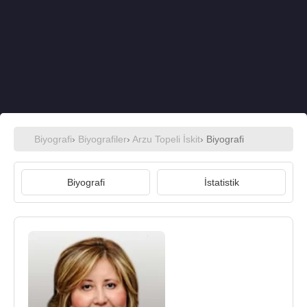
Biyografi
›
Biyografiler
›
Arzu Topeli İskit
› Biyografi
Biyografi
İstatistik