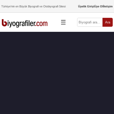
Türkiye’nin en Büyük Biyografi ve Otobiyografi Sitesi
Üyelik Girişi
Üye Ol
İletişim
☰
Ara