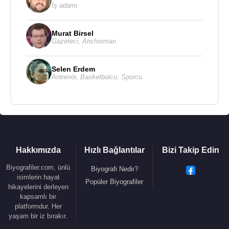
bilim kurulu kurma kararı aldı. Sağlık Bakanlığı, yeni
İş adamı
tip
koronavirüs
salgını (
Kovid-19
) ile
mücadelesini, Bilim Kurulunun tavsiyeleri
Murat Birsel
Gazeteci
,
Anchorman
doğrultusunda sürdürüyor.
Üyesi olduğu Kuruluşlar
:
Selen Erdem
Türk Dahili ve Cerrahi Bilimler Yoğun Bakım
Antrenör
,
Basketbolcu
,
Sporcu
Derneği (TDCY)
Kaynak:Biyografiler.com
Hakkımızda
Hızlı Bağlantılar
Bizi Takip Edin
Biyografiler.com, ünlü
Biyografi Nedir?
isimlerin hayat
Popüler Biyografiler
hikayelerini derleyen
kapsamlı bir
platformdur. Her
yaşam bir iz bırakır.