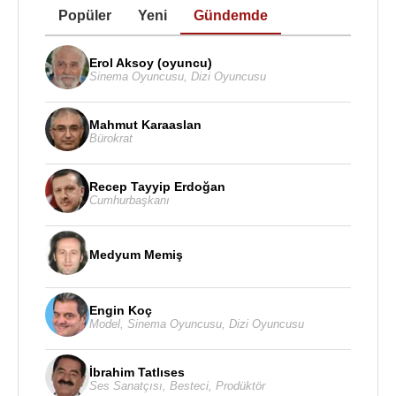
Popüler
Yeni
Gündemde
Erol Aksoy (oyuncu)
Sinema Oyuncusu
,
Dizi Oyuncusu
Mahmut Karaaslan
Bürokrat
Recep Tayyip Erdoğan
Cumhurbaşkanı
Medyum Memiş
Engin Koç
Model
,
Sinema Oyuncusu
,
Dizi Oyuncusu
İbrahim Tatlıses
Ses Sanatçısı
,
Besteci
,
Prodüktör