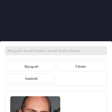
Biyografi
›
Arnold Vosloo
›
Arnold Vosloo filmleri
Biyografi
Filmler
İstatistik