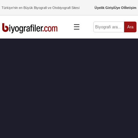
Türkiye’nin en Büyük Biyografi ve Otobiyografi Sitesi
Üyelik Girişi
Üye Ol
İletişim
☰
Ara