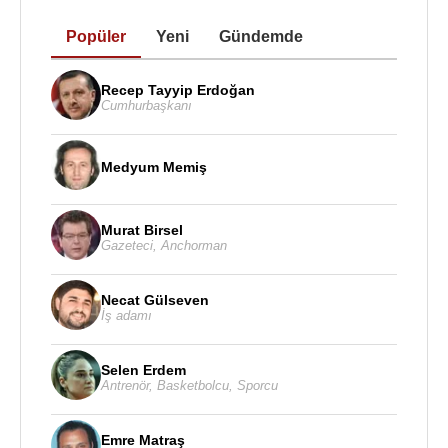
da giymiştir. Millî takım kariyerinde
FIFA
World Cup
ve
UEFA
European Championship gibi büyük
Popüler
Yeni
Gündemde
organizasyonlarda
İtalya
adına mücadele etmiştir.
Futbolculuk döneminde yıldız bir hücum oyuncusu
Recep Tayyip Erdoğan
olmasa da, takım dengesini koruyan, orta sahada
Cumhurbaşkanı
mücadele eden ve liderlik sağlayan oyuncu
profiliyle saygı görmüştür.
Medyum Memiş
Futbolculuk kariyerini noktaladıktan sonra
Antonio
Conte
, teknik direktörlük kariyerine başlamıştır. İlk
Murat Birsel
dönemlerinde
Arezzo
,
Bari
,
Atalanta
ve
Siena
gibi
Gazeteci
,
Anchorman
takımlarda görev yapmıştır.
Bari
ile
Serie B
şampiyonluğu yaşaması, onun teknik direktör
Necat Gülseven
İş adamı
olarak dikkat çekmesini sağlamıştır. Daha sonra
Siena
ile de üst lige yükselme başarısı göstermiştir.
Bu dönem,
Antonio Conte
’nin disiplinli, yoğun
Selen Erdem
Antrenör
,
Basketbolcu
,
Sporcu
tempolu ve sonuç odaklı teknik direktör kimliğinin
şekillendiği aşama olmuştur.
Emre Matraş