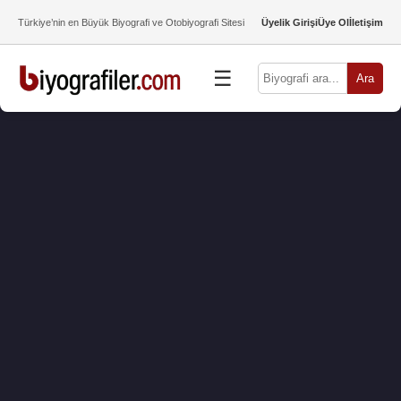
Türkiye’nin en Büyük Biyografi ve Otobiyografi Sitesi
Üyelik Girişi
Üye Ol
İletişim
☰
Ara