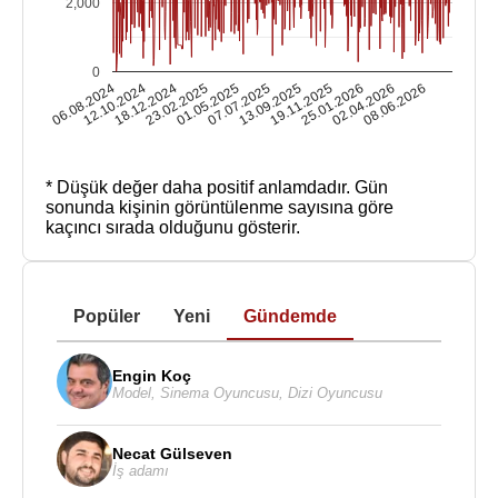
2,000
0
06.08.2024
12.10.2024
18.12.2024
23.02.2025
01.05.2025
07.07.2025
13.09.2025
19.11.2025
25.01.2026
02.04.2026
08.06.2026
* Düşük değer daha positif anlamdadır.
Gün
sonunda kişinin görüntülenme sayısına göre
kaçıncı sırada olduğunu gösterir.
Popüler
Yeni
Gündemde
Engin Koç
Model
,
Sinema Oyuncusu
,
Dizi Oyuncusu
Necat Gülseven
İş adamı