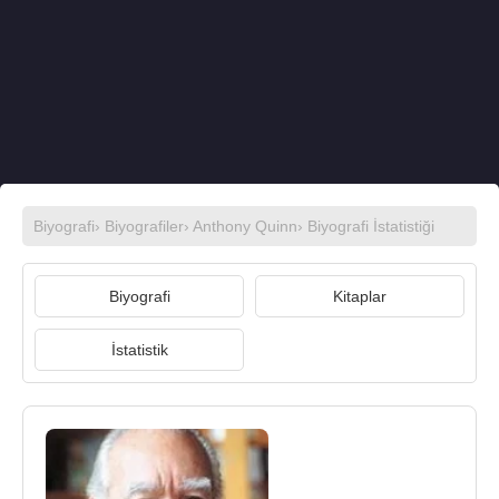
Biyografi
›
Biyografiler
›
Anthony Quinn
› Biyografi İstatistiği
Biyografi
Kitaplar
İstatistik