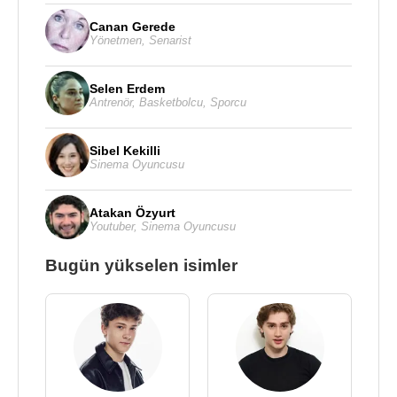
Canan Gerede
Yönetmen
,
Senarist
Selen Erdem
Antrenör
,
Basketbolcu
,
Sporcu
Sibel Kekilli
Sinema Oyuncusu
Atakan Özyurt
Youtuber
,
Sinema Oyuncusu
Bugün yükselen isimler