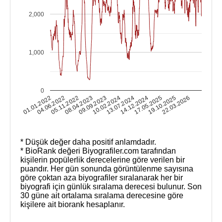
2,000
1,000
0
19.10.2025
01.01.2022
05.11.2022
09.09.2023
13.07.2024
17.05.2025
22.03.2026
04.06.2022
08.04.2023
10.02.2024
14.12.2024
* Düşük değer daha positif anlamdadır.
* BioRank değeri Biyografiler.com tarafından
kişilerin popülerlik derecelerine göre verilen bir
puandır. Her gün sonunda görüntülenme sayısına
göre çoktan aza biyografiler sıralanarak her bir
biyografi için günlük sıralama derecesi bulunur. Son
30 güne ait ortalama sıralama derecesine göre
kişilere ait biorank hesaplanır.