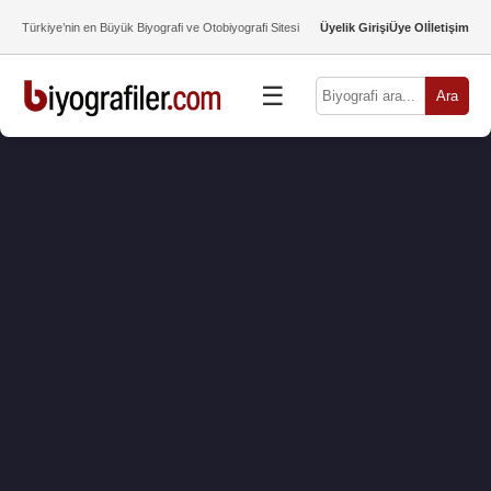
Türkiye’nin en Büyük Biyografi ve Otobiyografi Sitesi
Üyelik Girişi
Üye Ol
İletişim
☰
Ara