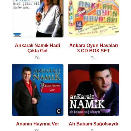
Ankaralı Namık Hadi
Ankara Oyun Havaları
Çıkta Gel
3 CD BOX SET
Yıl:
Yıl:
Ananın Hayrına Ver
Ah Babam Sağolsaydı
Yıl:
Yıl: