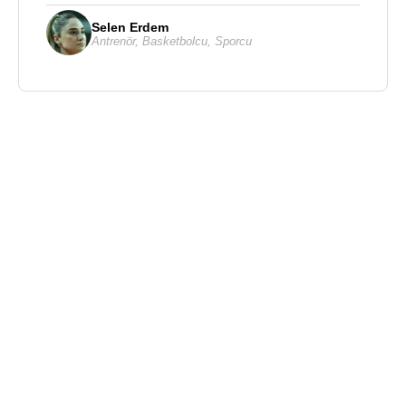
Selen Erdem
Antrenör
,
Basketbolcu
,
Sporcu