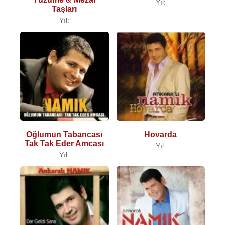
Yıl:
Taşları
Yıl:
Oğlumun Tabancası
Hovarda
Tak Tak Eder Amcası
Yıl:
Yıl: