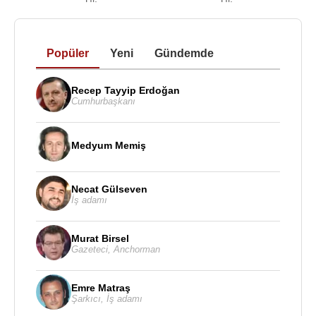
Popüler
Yeni
Gündemde
Recep Tayyip Erdoğan
Cumhurbaşkanı
Medyum Memiş
Necat Gülseven
İş adamı
Murat Birsel
Gazeteci
,
Anchorman
Emre Matraş
Şarkıcı
,
İş adamı