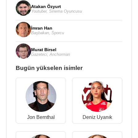
Atakan Özyurt
Youtuber
,
Sinema Oyuncusu
İmran Han
Başbakan
,
Sporcu
Murat Birsel
Gazeteci
,
Anchorman
Bugün yükselen isimler
Jon Bernthal
Deniz Uyanık