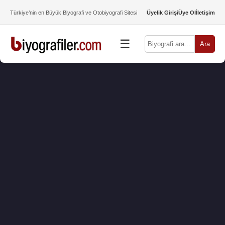
Türkiye’nin en Büyük Biyografi ve Otobiyografi Sitesi
Üyelik Girişi
Üye Ol
İletişim
☰
Ara