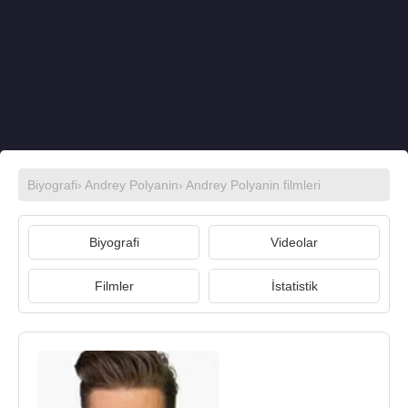
Biyografi
›
Andrey Polyanin
›
Andrey Polyanin filmleri
Biyografi
Videolar
Filmler
İstatistik