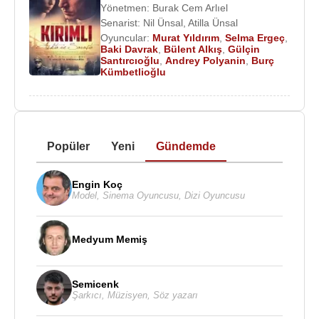
Yönetmen:
Burak Cem Arlıel
Senarist:
Nil Ünsal
,
Atilla Ünsal
Oyuncular:
Murat Yıldırım
,
Selma Ergeç
,
Baki Davrak
,
Bülent Alkış
,
Gülçin
Santırcıoğlu
,
Andrey Polyanin
,
Burç
Kümbetlioğlu
Popüler
Yeni
Gündemde
Engin Koç
Model
,
Sinema Oyuncusu
,
Dizi Oyuncusu
Medyum Memiş
Semicenk
Şarkıcı
,
Müzisyen
,
Söz yazarı