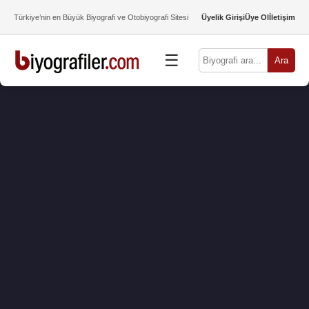
Türkiye’nin en Büyük Biyografi ve Otobiyografi Sitesi
Üyelik Girişi
Üye Ol
İletişim
☰
Ara