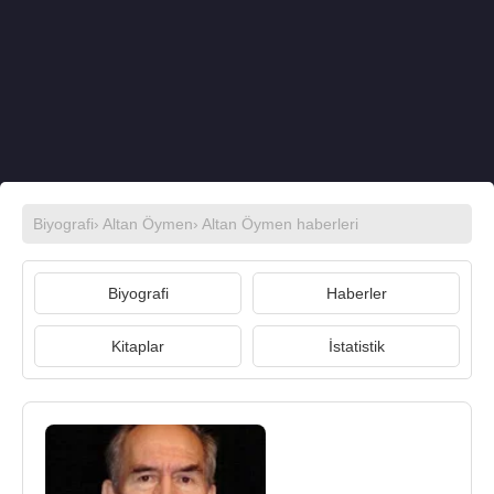
Biyografi
›
Altan Öymen
›
Altan Öymen haberleri
Biyografi
Haberler
Kitaplar
İstatistik