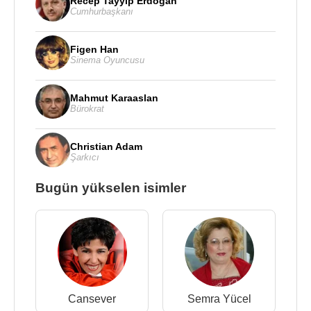
Recep Tayyip Erdoğan
Cumhurbaşkanı
Figen Han
Sinema Oyuncusu
Mahmut Karaaslan
Bürokrat
Christian Adam
Şarkıcı
Bugün yükselen isimler
Cansever
Semra Yücel