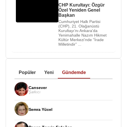
CHP Kurultayı: Özgür
Özel Yeniden Genel
Başkan
Cumhuriyet Halk Partisi
(CHP), 21. Olağanüstü
Kurultayı’nı Ankara'da
Yenimahalle Nazım Hikmet
Kültür Merkezi’nde “İrade
Milletindir” ...
Popüler
Yeni
Gündemde
Cansever
Şarkıcı
Semra Yücel