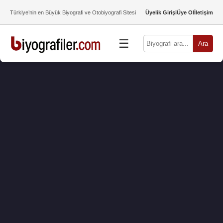
Türkiye’nin en Büyük Biyografi ve Otobiyografi Sitesi
Üyelik Girişi
Üye Ol
İletişim
☰
Ara