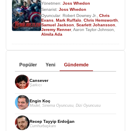
Yönetmen:
Joss Whedon
Senarist:
Joss Whedon
Oyuncular:
Robert Downey Jr.
,
Chris
Evans
,
Mark Ruffalo
,
Chris Hemsworth
,
Samuel Jackson
,
Scarlett Johansson
,
Jeremy Renner
,
Aaron Taylor-Johnson
,
Almila Ada
Popüler
Yeni
Gündemde
Cansever
Şarkıcı
Engin Koç
Model
,
Sinema Oyuncusu
,
Dizi Oyuncusu
Recep Tayyip Erdoğan
Cumhurbaşkanı