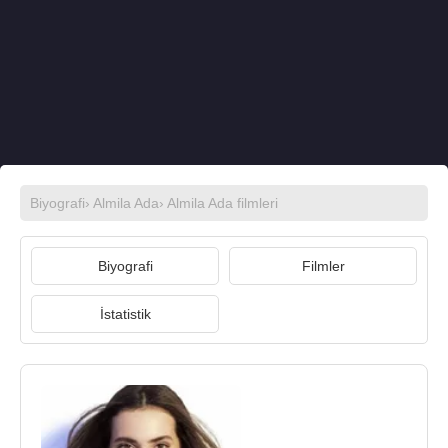
Biyografi
›
Almila Ada
›
Almila Ada filmleri
Biyografi
Filmler
İstatistik