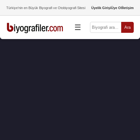
Türkiye’nin en Büyük Biyografi ve Otobiyografi Sitesi
Üyelik Girişi
Üye Ol
İletişim
☰
Ara