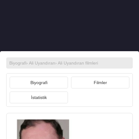
Biyografi
›
Ali Uyandıran
›
Ali Uyandıran filmleri
Biyografi
Filmler
İstatistik