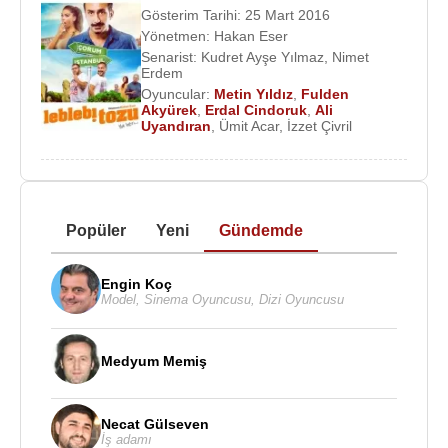
Gösterim Tarihi: 25 Mart 2016
Yönetmen:
Hakan Eser
Senarist:
Kudret Ayşe Yılmaz
,
Nimet
Erdem
Oyuncular:
Metin Yıldız
,
Fulden
Akyürek
,
Erdal Cindoruk
,
Ali
Uyandıran
,
Ümit Acar
,
İzzet Çivril
Popüler
Yeni
Gündemde
Engin Koç
Model
,
Sinema Oyuncusu
,
Dizi Oyuncusu
Medyum Memiş
Necat Gülseven
İş adamı