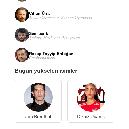
Cihan Ünal
Tiyatro Oyuncusu
,
Sinema Oyuncusu
Semicenk
Şarkıcı
,
Müzisyen
,
Söz yazarı
Recep Tayyip Erdoğan
Cumhurbaşkanı
Bugün yükselen isimler
Jon Bernthal
Deniz Uyanık