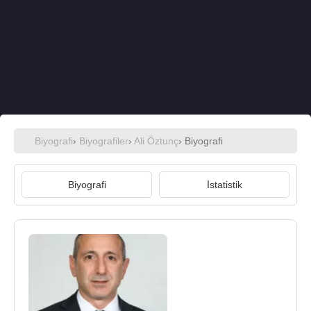
Biyografi
›
Biyografiler
›
Ali Öztunç
› Biyografi
Biyografi
İstatistik