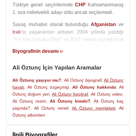
Türkiye genel seçimlerinde
CHP
Kahramanmaraş
1. sıra milletvekili adayı oldu ancak seçilemedi.
Savaş muhabiri olarak bulunduğu
Afganistan
ve
Irak
’ta yaşananları anlatan 2004 yılında yazdığı
‘’En Son Umutlar Ölür’’ ve 2017 yılında yazdığı Aşık
Mahzuni Şerif
’in hayatını anlatan “Devr-i Mahzuni”
Biyografinin devamı ››
isimli 2 kitabı vardır.
Ali Öztunç
Ali Öztunç İçin Yapılan Aramalar
, 1999 yılında, ‘’Susurluk Seçimde’’
haberi ile Çağdaş Gazeteciler Derneği tarafından
Ali Öztunç yaşıyor mu?
,
Ali Öztunç biyografi
,
Ali Öztunç
‘’Yılın Gazetecisi’’ seçildi. Çok sayıda uluslararası
hayatı
,
Ali Öztunç özgeçmişi
,
Ali Öztunç hakkında
,
Ali
ve ulusal toplantılarda konuşmacı oldu. Çeşitli
Öztunç doğum yeri
,
Ali Öztunç fotoğraf
,
Ali Öztunç video
,
gazeteci dernekleri ve sivil toplum kuruluşları
Ali Öztunç resim
,
Ali Öztunç kimdir?
,
Ali Öztunç kaç
tarafından da ödüllendirildi.
yaşında?
,
Ali Öztunç nereli
,
Ali Öztunç memleketi
,
Ali
Öztunç albümleri
24 Haziran 2018 tarihinde yapılan ve
Türkiye
Büyük Millet Meclisi
nin 27. Dönem milletvekili
seçimlerinde
CHP
Kahramanmaraş 1. sıra
İlgili Biyografiler