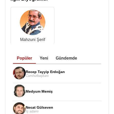
milletvekili adayı oldu ve milletvekili seçildi.
31 Mart 2019 Yerel Seçimlerinde de
CHP
’den
Kahramanmaraş Büyükşehir Belediye Başkan
adayı oldu.
Ali Öztunç
, 2016 yılında 35.
Cumhuriyet Halk
Mahzuni Şerif
Partisi
Olağan Kurultayında Parti Meclisi üyesi
seçildi. 2018 yılında ve 2020 yılına yapılan 36. Ve
37.
Cumhuriyet Halk Partisi
Olağan Kurultayında
Popüler
Yeni
Gündemde
da Parti Meclisi üyesi seçildi.
Recep Tayyip Erdoğan
Ali Öztunç, Doğa Hakları ve Çevreden Sorumlu
Cumhurbaşkanı
CHP
Genel Başkan Yardımcısıdır.
İngilizce ve az düzeyde Almanca bilen
Ali Öztunç
,
Medyum Memiş
Buket Görgülü Öztunç ile evlidir. Bir oğlu vardır.
1 Haziran 2023 tarihinde yapılan MYK toplantısında
Necat Gülseven
MYK'dan istifa etti.
İş adamı