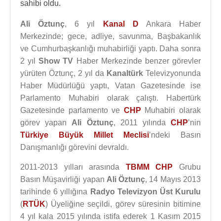
sahibi oldu.
Ali Öztunç
, 6 yıl
Kanal D
Ankara Haber
Merkezinde; gece, adliye, savunma, Başbakanlık
ve Cumhurbaşkanlığı muhabirliği yaptı. Daha sonra
2 yıl
Show TV
Haber Merkezinde benzer görevler
yürüten Öztunç, 2 yıl da
Kanaltürk
Televizyonunda
Haber Müdürlüğü yaptı, Vatan Gazetesinde ise
Parlamento Muhabiri olarak çalıştı. Habertürk
Gazetesinde parlamento ve
CHP
Muhabiri olarak
görev yapan
Ali Öztunç
, 2011 yılında
CHP
’nin
Türkiye Büyük Millet Meclisi
’ndeki Basın
Danışmanlığı görevini devraldı.
2011-2013 yılları arasında
TBMM
CHP
Grubu
Basın Müşavirliği yapan
Ali Öztunç
, 14 Mayıs 2013
tarihinde 6 yıllığına
Radyo Televizyon Üst Kurulu
(
RTÜK
) Üyeliğine seçildi, görev süresinin bitimine
4 yıl kala 2015 yılında istifa ederek 1 Kasım 2015