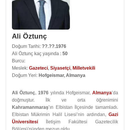
Ali Öztunç
Doğum Tarihi:
??.??.1976
Ali Öztunç kaç yaşında :
50
Burcu:
Meslek:
Gazeteci
,
Siyasetçi
,
Milletvekili
Doğum Yeri:
Hofgeismar, Almanya
Ali Öztunç
,
1976
yılında Hofgeismar,
Almanya
’da
doğmuştur. İlk ve orta öğrenimini
Kahramanmaraş
’ın Elbistan İlçesinde tamamladı.
Elbistan Mükrimin Halil Lisesi’nin ardından,
Gazi
Üniversitesi
İletişim Fakültesi Gazetecilik
Bölümü'nünden mezun oldu.