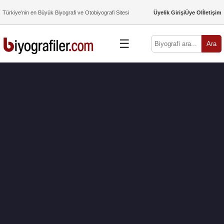
Türkiye’nin en Büyük Biyografi ve Otobiyografi Sitesi
Üyelik Girişi
Üye Ol
İletişim
☰
Ara