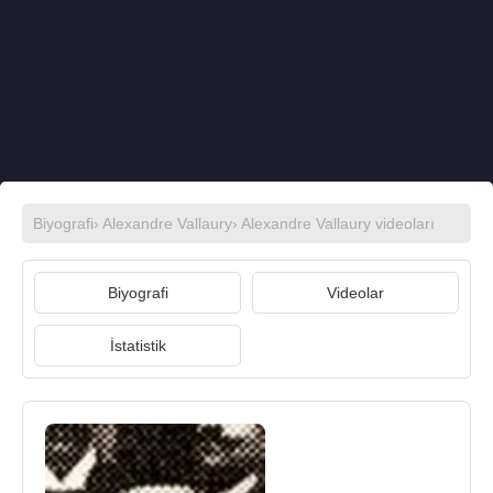
Biyografi
›
Alexandre Vallaury
›
Alexandre Vallaury videoları
Biyografi
Videolar
İstatistik