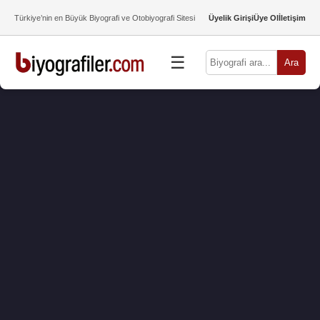
Türkiye’nin en Büyük Biyografi ve Otobiyografi Sitesi
Üyelik Girişi
Üye Ol
İletişim
☰
Ara