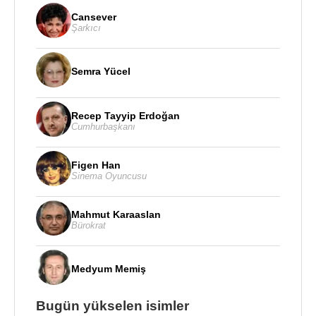
Cansever
Şarkıcı
Semra Yücel
Recep Tayyip Erdoğan
Cumhurbaşkanı
Figen Han
Sinema Oyuncusu
Mahmut Karaaslan
Bürokrat
Medyum Memiş
Bugün yükselen isimler