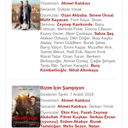
Yönetmen:
Ahmet Katıksız
Senarist:
Gülizar Irmak
Oyuncular:
Ozan Akbaba
,
Sinem Ünsal
,
Müfit Kayacan
,
Ferit Kaya
,
Sinan
Demirer
,
Zeynep Kankonde
,
Banu
Fotocan
,
Mehmet Polat
,
Gonca Cilasun
,
Kuzey Gezer
,
Alper Çankaya
,
Sahra Şaş
,
Atakan Özkaya
,
Dilin Döğer
,
İlkay Kayku
Atalay
,
Yaren Güldiken
,
Burak Şafak
,
Barış Yalçın
,
Emre Kapar
,
Muzaffer Arık
,
Samet Akkurt
,
Halil Erik
,
Nazmi Kırık
,
Maral Tatar
,
Ozan Turan
,
Berkem
Binbaşıoğlu
,
Ahmet Özdaş
,
Çağla Şimşek
,
Tanju Bilir
,
Tarhan Karagöz
,
Burç
Kümbetlioğlu
,
Nihat Altınkaya
Bizim İçin Şampiyon
Gösterim Tarihi: 7 Aralık 2018
Yönetmen:
Ahmet Katıksız
Senarist:
Ahmet Katıksız
,
Serkan Yörük
Oyuncular:
Ekin Koç
,
Farah Zeynep
Abdullah
,
Fikret Kuşkan
,
Serkan Ercan
(oyuncu)
,
Erdem Akakçe
,
Burak
Tamdoğan
,
Melis Sezen
,
Nalan