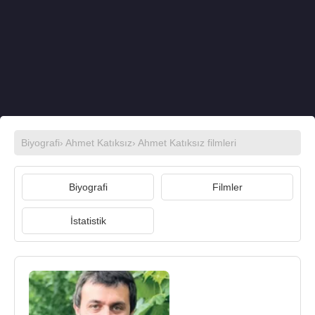
Biyografi
›
Ahmet Katıksız
›
Ahmet Katıksız filmleri
Biyografi
Filmler
İstatistik