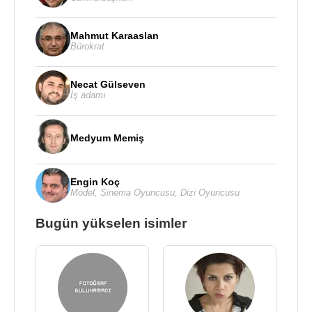
Mahmut Karaaslan
Bürokrat
Necat Gülseven
İş adamı
Medyum Memiş
Engin Koç
Model
,
Sinema Oyuncusu
,
Dizi Oyuncusu
Bugün yükselen isimler