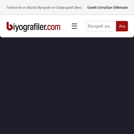
Türkiye’nin en Büyük Biyografi ve Otobiyografi Sitesi
Üyelik Girişi
Üye Ol
İletişim
☰
Ara