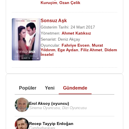
Kuruçim
,
Ozan Çelik
Sonsuz Aşk
Gösterim Tarihi: 24 Mart 2017
Yönetmen:
Ahmet Katıksız
Senarist:
Deniz Akçay
Oyuncular:
Fahriye Evcen
,
Murat
Yıldırım
,
Ege Aydan
,
Filiz Ahmet
,
Didem
İnselel
Popüler
Yeni
Gündemde
Erol Aksoy (oyuncu)
Sinema Oyuncusu
,
Dizi Oyuncusu
Recep Tayyip Erdoğan
Cumhurbaşkanı