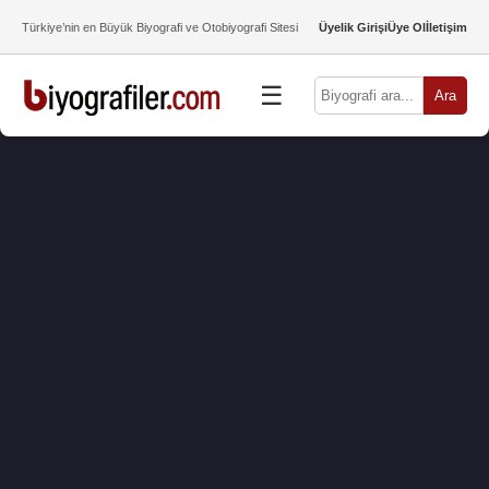
Türkiye’nin en Büyük Biyografi ve Otobiyografi Sitesi
Üyelik Girişi
Üye Ol
İletişim
☰
Ara