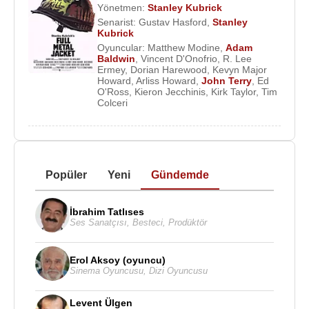
Yönetmen:
Stanley Kubrick
Senarist:
Gustav Hasford
,
Stanley
Kubrick
Oyuncular:
Matthew Modine
,
Adam
Baldwin
,
Vincent D'Onofrio
,
R. Lee
Ermey
,
Dorian Harewood
,
Kevyn Major
Howard
,
Arliss Howard
,
John Terry
,
Ed
O'Ross
,
Kieron Jecchinis
,
Kirk Taylor
,
Tim
Colceri
Popüler
Yeni
Gündemde
İbrahim Tatlıses
Ses Sanatçısı
,
Besteci
,
Prodüktör
Erol Aksoy (oyuncu)
Sinema Oyuncusu
,
Dizi Oyuncusu
Levent Ülgen