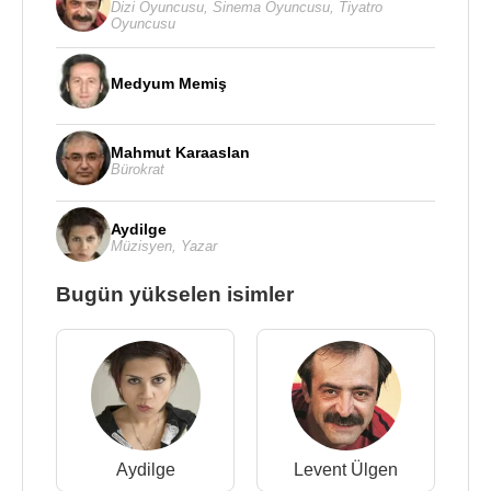
Dizi Oyuncusu
,
Sinema Oyuncusu
,
Tiyatro
Oyuncusu
Medyum Memiş
Mahmut Karaaslan
Bürokrat
Aydilge
Müzisyen
,
Yazar
Bugün yükselen isimler
Aydilge
Levent Ülgen