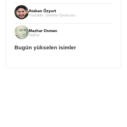
Atakan Özyurt
Youtuber
,
Sinema Oyuncusu
Mazhar Osman
Doktor
Bugün yükselen isimler