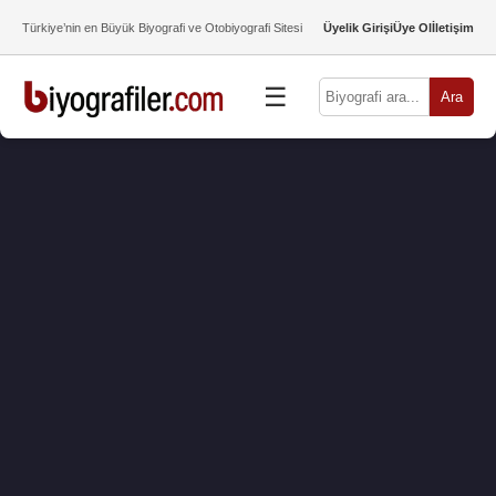
Türkiye’nin en Büyük Biyografi ve Otobiyografi Sitesi
Üyelik Girişi
Üye Ol
İletişim
☰
Ara