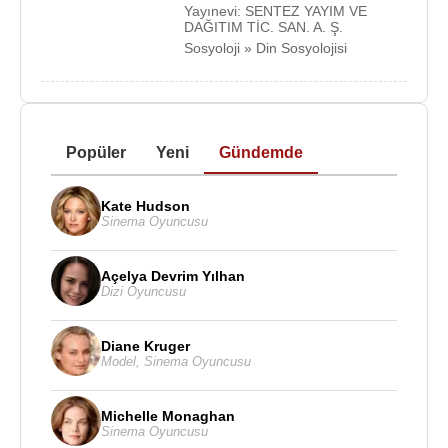
Yayınevi: SENTEZ YAYIM VE
DAĞITIM TİC. SAN. A. Ş.
Sosyoloji » Din Sosyolojisi
Popüler
Yeni
Gündemde
Kate Hudson
Sinema Oyuncusu
Açelya Devrim Yılhan
Dizi Oyuncusu
Diane Kruger
Model
,
Sinema Oyuncusu
Michelle Monaghan
Sinema Oyuncusu