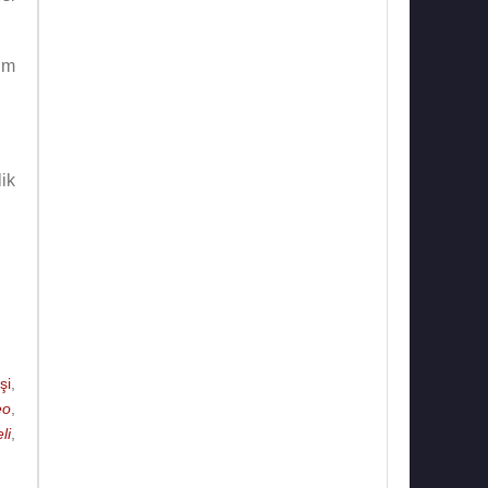
im
ik
 1
da
şi
,
90
eo
,
li
,
HP