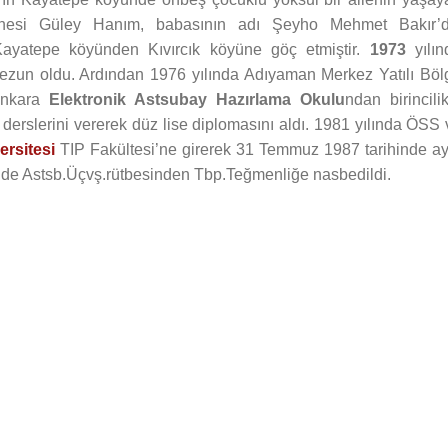
nnesi Güley Hanım, babasının adı Şeyho Mehmet Bakır’dı
Kayatepe köyünden Kıvırcık köyüne göç etmiştir.
1973
yılın
ezun oldu. Ardından 1976 yılında Adıyaman Merkez Yatılı Böl
 Ankara
Elektronik Astsubay Hazırlama Okulu
ndan birincili
derslerini vererek düz lise diplomasını aldı. 1981 yılında ÖSS 
rsitesi
TIP Fakültesi’ne girerek 31 Temmuz 1987 tarihinde ay
nde Astsb.Üçvş.rütbesinden Tbp.Teğmenliğe nasbedildi.