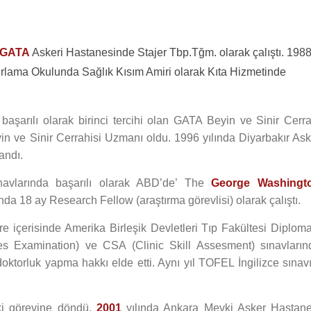
GATA
Askeri Hastanesinde Stajer Tbp.Tğm. olarak çalıştı. 1988
ırlama Okulunda Sağlık Kısım Amiri olarak Kıta Hizmetinde
aşarılı olarak birinci tercihi olan GATA Beyin ve Sinir Cerra
yin ve Sinir Cerrahisi Uzmanı oldu. 1996 yılında Diyarbakır Ask
andı.
navlarında başarılı olarak ABD’de’ The
George Washingt
da 18 ay Research Fellow (araştırma görevlisi) olarak çalıştı.
 içerisinde Amerika Birleşik Devletleri Tıp Fakültesi Diploma
 Examination) ve CSA (Clinic Skill Assesment) sınavların
doktorluk yapma hakkı elde etti. Aynı yıl TOFEL İngilizce sınavı
i görevine döndü.
2001
yılında Ankara Mevki Asker Hastane