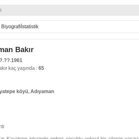
i
Biyografi
İstatistik
man Bakır
?.??.1961
kır kaç yaşında :
65
yatepe köyü, Adıyaman
ti
’ın Kayatepe köyünde onbeş çocuklu yoksul bir ailenin yaşay