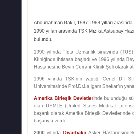
Abdurrahman Bakır, 1987-1988 yılları arasında
1990 yılları arasında TSK Mızıka Astsubay Haz
bulundu.
1990 yılında Tıpta Uzmanlık sınavında (TUS) b
Kliniğinde ihtisasa başladı ve 1996 yılında Be
Hastanesine Beyin Cerrahi Klinik Şefi olarak at
1996 yılında TSK’nın yaptığı Genel Dil Sı
Üniversitesinde Prof.Dr.Laligam Shekar’ın yanın
Amerika Birleşik Devletleri
nde bulunduğu süre
olan USMLE (Unıted States Medikal Licenses
başarılı olarak Amerika Birleşik Devletlerinde 
başarıyla verdi.
2000
yılında
Diyarbakır
Asker Hastanesindek