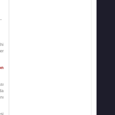
-
hi
er
on
sı
da
nı
si