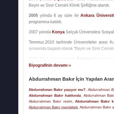
Beyin ve Sinir Cerrahi Klinik Şefliğine atandı.
2005
yılında 6 ay süre ile
Ankara Üniversit
programına katıldı.
2007 yılında
Konya
Selçuk Üniversitesi Sosyal
Temmuz.2010 tarihinde Üniversiteler arası Ku
sınavında başarılı olarak “Beyin ve Sinir Cerrah
2010-2012 yılları arasında
Erzurum
Mareşal Ça
Biyografinin devamı ››
2012 – 2014 yılları arasında
Kayseri
Asker Ha
Ordu K.lığı Den.ve Değ.Bşk.lığı sağlık üyeliğin
Abdurrahman Bakır İçin Yapılan Ara
Abdurrahman Bakır,
1979
yılında Ankara E
Abdurrahman Bakır yaşıyor mu?
,
Abdurrahman Bak
evlendirildi. 1980 yılında oğlu Şenol dünyaya
Abdurrahman Bakır hakkında
,
Abdurrahman Bakı
yılında kızı Derya dünyaya geldi.
Abdurrahman Bakır resim
,
Abdurrahman Bakır k
Abdurrahman Bakır memleketi
,
Abdurrahman Bakır a
Abdurrahman Bakır,
1 Kasım
2015
tarihin