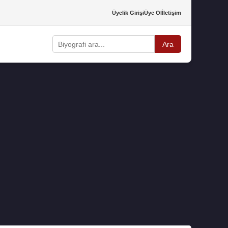
Üyelik Girişi
Üye Ol
İletişim
Ara