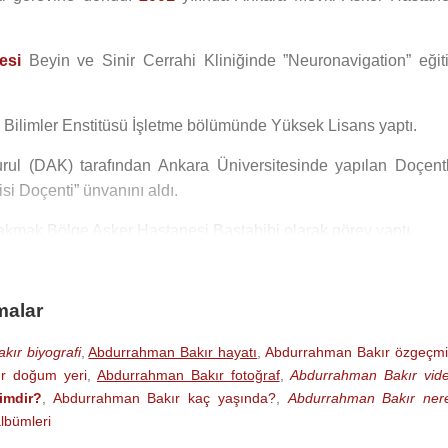
esi
Beyin ve Sinir Cerrahi Kliniğinde ”Neuronavigation” eğit
 Bilimler Enstitüsü İşletme bölümünde Yüksek Lisans yaptı.
rul (DAK) tarafından Ankara Üniversitesinde yapılan Doçentl
isi Doçenti” ünvanını aldı.
kmak Bölge Asker Hastanesi Baştabibi olarak görev yaptı.
stanesi Baştabibi olarak görev yaptı. Ağustos 2015 tarihinde
den emekli oldu.
malar
lektronik Astsubay Hazırlama Okulundan mezun olduğun
ır biyografi
,
Abdurrahman Bakır hayatı
,
Abdurrahman Bakır özgeçmi
 geldi. Daha sonra 1984 yılında kızı Hülya doğdu. Ardından 19
r doğum yeri
,
Abdurrahman Bakır fotoğraf
,
Abdurrahman Bakır vid
imdir?
,
Abdurrahman Bakır kaç yaşında?
,
Abdurrahman Bakır nere
lbümleri
de yapılan genel seçimlerde 26. Dönem Adıyaman’dan
C