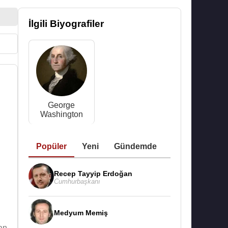
İlgili Biyografiler
George
Washington
Popüler
Yeni
Gündemde
Recep Tayyip Erdoğan
Cumhurbaşkanı
Medyum Memiş
an