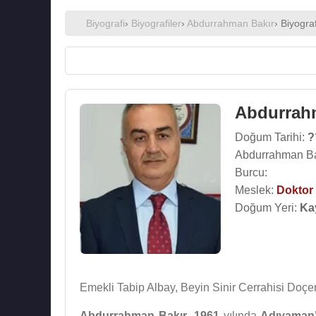
Biyografi
›
Biyografiler
›
Abdurrahman Bakır
› Biyograf
Abdurrah
Doğum Tarihi:
?
Abdurrahman Ba
Burcu:
Meslek:
Doktor
Doğum Yeri:
Ka
Emekli Tabip Albay, Beyin Sinir Cerrahisi Doçen
Abdurrahman Bakır
,
1961
yılında
Adıyaman