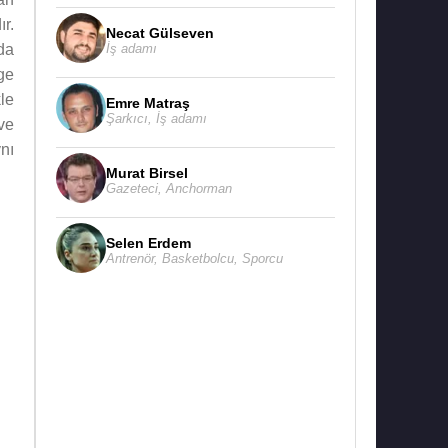
r.
Necat Gülseven
İş adamı
da
ge
kle
Emre Matraş
Şarkıcı
,
İş adamı
ve
nı
Murat Birsel
Gazeteci
,
Anchorman
Selen Erdem
Antrenör
,
Basketbolcu
,
Sporcu