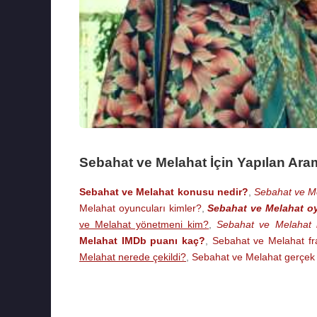
Sebahat ve Melahat İçin Yapılan Ara
Sebahat ve Melahat konusu nedir?
,
Sebahat ve Me
Melahat oyuncuları kimler?
,
Sebahat ve Melahat o
ve Melahat yönetmeni kim?
,
Sebahat ve Melahat h
Melahat IMDb puanı kaç?
,
Sebahat ve Melahat f
Melahat nerede çekildi?
,
Sebahat ve Melahat gerçek