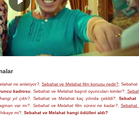
malar
lahat ne anlatıyor?
,
Sebahat ve Melahat film konusu nedir?
,
Sebahat
yuncu kadrosu
,
Sebahat ve Melahat başrol oyuncuları kimler?
,
Sebah
angi yıl çıktı?
,
Sebahat ve Melahat kaç yılında çekildi?
,
Sebahat 
ragman var mı?
,
Sebahat ve Melahat film süresi ne kadar?
,
Sebahat 
 hikaye mi?
,
Sebahat ve Melahat hangi ödülleri aldı?