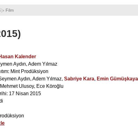
5)
› Film
2015)
Hasan Kalender
ymen Aydın
,
Adem Yılmaz
ıtım: Mint Prodüksiyon
Seymen Aydın
,
Adem Yılmaz
,
Sabriye Kara
,
Emin Gümüşkaya
Mehmet Ulusoy
,
Ece Köroğlu
rihi: 17 Nisan 2015
di
Prodüksiyon
le