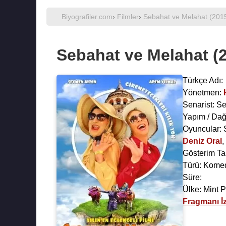
Biyografiler.com
›
Filmler
›
Sebahat ve Melahat (201
Sebahat ve Melahat (
Türkçe Adı:
Yönetmen:
Senarist:
Se
Yapım / Dağ
Oyuncular:
Deniz Oral
,
Gösterim Ta
Türü: Kome
Süre:
Ülke: Mint 
Fragmanı İz