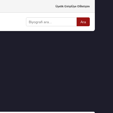
Üyelik Girişi
Üye Ol
İletişim
Ara