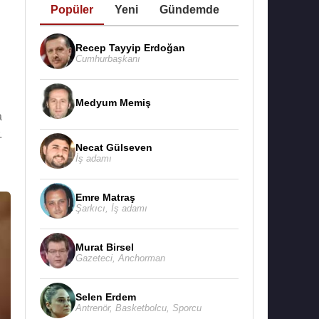
Popüler
Yeni
Gündemde
Recep Tayyip Erdoğan
Cumhurbaşkanı
Medyum Memiş
a
.
Necat Gülseven
İş adamı
Emre Matraş
Şarkıcı
,
İş adamı
Murat Birsel
Gazeteci
,
Anchorman
Selen Erdem
Antrenör
,
Basketbolcu
,
Sporcu