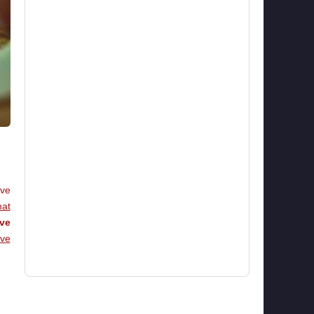
 ve
at
ve
ve