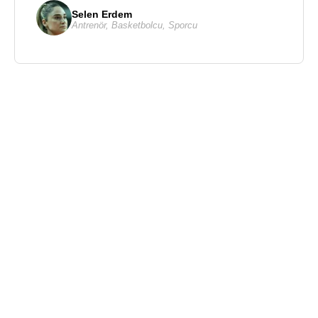
Selen Erdem
Antrenör
,
Basketbolcu
,
Sporcu