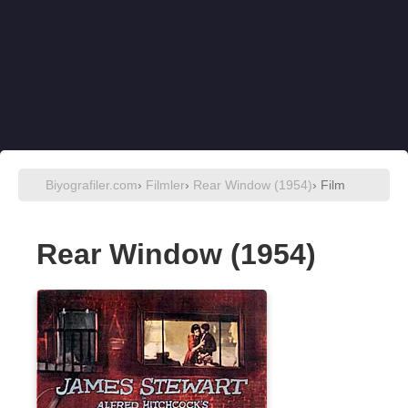
Biyografiler.com
›
Filmler
›
Rear Window (1954)
› Film
Rear Window (1954)