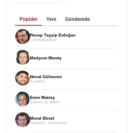
Popüler
Yeni
Gündemde
Recep Tayyip Erdoğan
Cumhurbaşkanı
Medyum Memiş
Necat Gülseven
İş adamı
Emre Matraş
Şarkıcı
,
İş adamı
Murat Birsel
Gazeteci
,
Anchorman