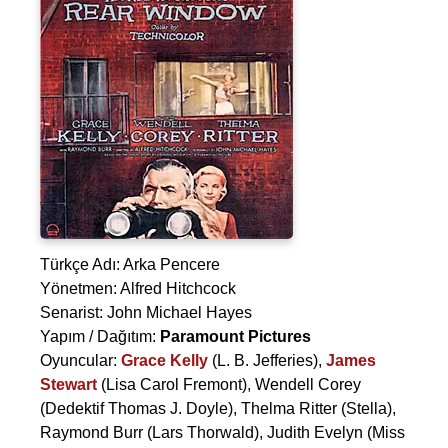
Türkçe Adı: Arka Pencere
Yönetmen:
Alfred Hitchcock
Senarist:
John Michael Hayes
Yapım / Dağıtım:
Paramount Pictures
Oyuncular:
Grace Kelly
(L. B. Jefferies),
James
Stewart
(Lisa Carol Fremont),
Wendell Corey
(Dedektif Thomas J. Doyle),
Thelma Ritter
(Stella),
Raymond Burr
(Lars Thorwald),
Judith Evelyn
(Miss