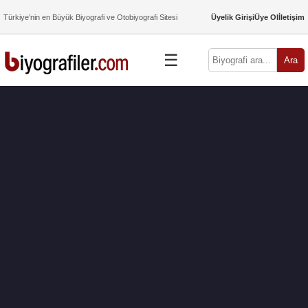
Türkiye’nin en Büyük Biyografi ve Otobiyografi Sitesi
Üyelik Girişi
Üye Ol
İletişim
☰
Ara