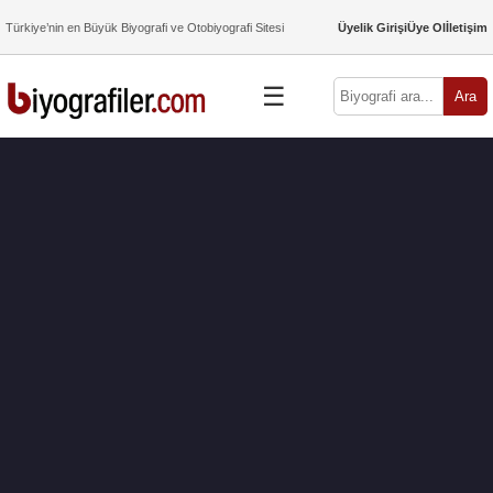
Türkiye’nin en Büyük Biyografi ve Otobiyografi Sitesi
Üyelik Girişi
Üye Ol
İletişim
☰
Ara