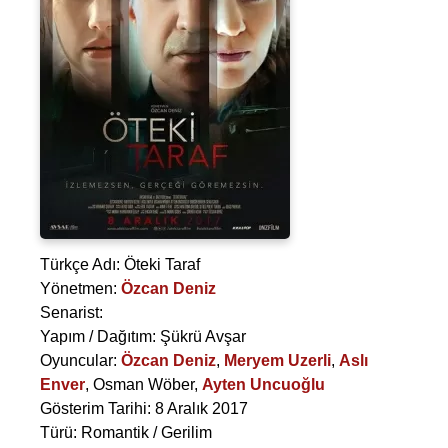
Türkçe Adı: Öteki Taraf
Yönetmen:
Özcan Deniz
Senarist:
Yapım / Dağıtım: Şükrü Avşar
Oyuncular:
Özcan Deniz
,
Meryem Uzerli
,
Aslı
Enver
,
Osman Wöber
,
Ayten Uncuoğlu
Gösterim Tarihi: 8 Aralık 2017
Türü: Romantik / Gerilim