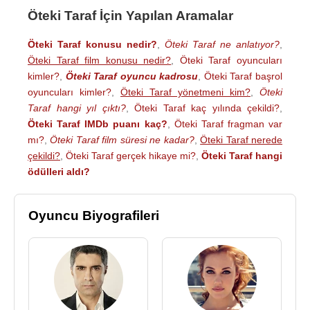
Öteki Taraf İçin Yapılan Aramalar
Öteki Taraf konusu nedir?
,
Öteki Taraf ne anlatıyor?
,
Öteki Taraf film konusu nedir?
,
Öteki Taraf oyuncuları
kimler?
,
Öteki Taraf oyuncu kadrosu
,
Öteki Taraf başrol
oyuncuları kimler?
,
Öteki Taraf yönetmeni kim?
,
Öteki
Taraf hangi yıl çıktı?
,
Öteki Taraf kaç yılında çekildi?
,
Öteki Taraf IMDb puanı kaç?
,
Öteki Taraf fragman var
mı?
,
Öteki Taraf film süresi ne kadar?
,
Öteki Taraf nerede
çekildi?
,
Öteki Taraf gerçek hikaye mi?
,
Öteki Taraf hangi
ödülleri aldı?
Oyuncu Biyografileri