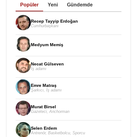
Popüler
Yeni
Gündemde
Recep Tayyip Erdoğan
Cumhurbaşkanı
Medyum Memiş
Necat Gülseven
İş adamı
Emre Matraş
Şarkıcı
,
İş adamı
Murat Birsel
Gazeteci
,
Anchorman
Selen Erdem
Antrenör
,
Basketbolcu
,
Sporcu