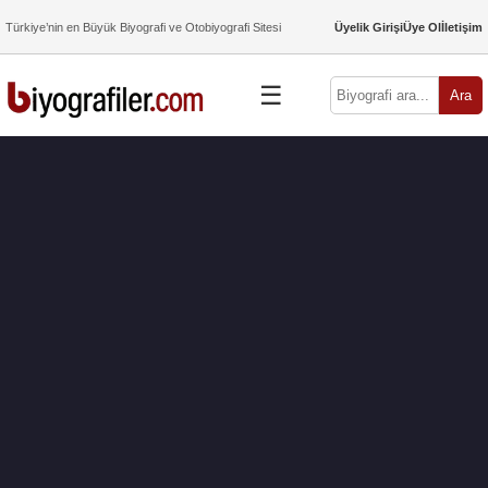
Türkiye’nin en Büyük Biyografi ve Otobiyografi Sitesi
Üyelik Girişi
Üye Ol
İletişim
☰
Ara