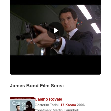
James Bond Film Serisi
Casino Royale
Gösterim Tarihi:
17 Kasım
2006
Yönetmen:
Martin Campbell