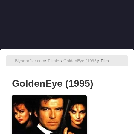
Biyografiler.com
›
Filmler
›
GoldenEye (1995)
› Film
GoldenEye (1995)