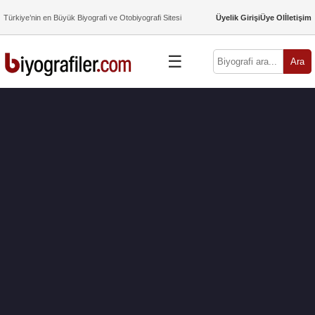
Türkiye’nin en Büyük Biyografi ve Otobiyografi Sitesi
Üyelik Girişi
Üye Ol
İletişim
☰
Ara