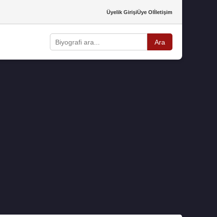
Üyelik Girişi
Üye Ol
İletişim
Ara