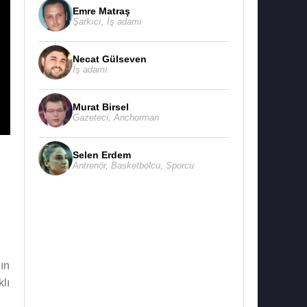
Emre Matraş
Şarkıcı
,
İş adamı
Necat Gülseven
İş adamı
Murat Birsel
Gazeteci
,
Anchorman
Selen Erdem
Antrenör
,
Basketbolcu
,
Sporcu
ın
klı