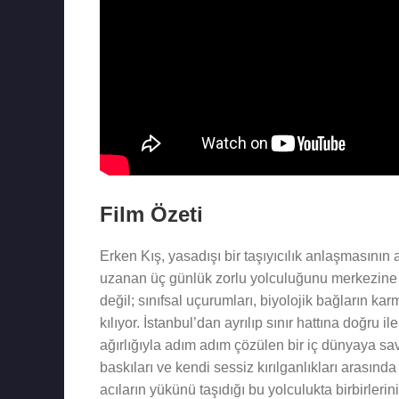
Film Özeti
Erken Kış, yasadışı bir taşıyıcılık anlaşmasının
uzanan üç günlük zorlu yolculuğunu merkezine alı
değil; sınıfsal uçurumları, biyolojik bağların ka
kılıyor. İstanbul’dan ayrılıp sınır hattına doğru
ağırlığıyla adım adım çözülen bir iç dünyaya sav
baskıları ve kendi sessiz kırılganlıkları arasında
acıların yükünü taşıdığı bu yolculukta birbirler