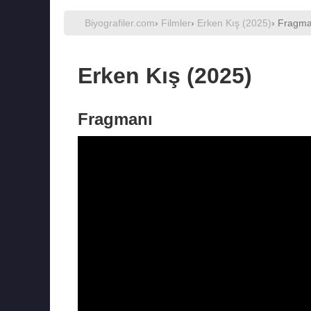
Biyografiler.com
›
Filmler
›
Erken Kış (2025)
› Fragm
Erken Kış (2025)
Fragmanı