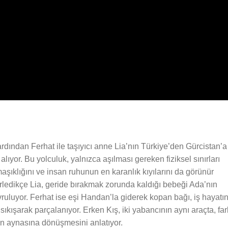
 ardından Ferhat ile taşıyıcı anne Lia’nın Türkiye’den Gürcistan’a
yor. Bu yolculuk, yalnızca aşılması gereken fiziksel sınırları
rmaşıklığını ve insan ruhunun en karanlık kıyılarını da görünür
 ilerledikçe Lia, geride bırakmak zorunda kaldığı bebeği Ada’nın
ruluyor. Ferhat ise eşi Handan’la giderek kopan bağı, iş hayatın
 sıkışarak parçalanıyor. Erken Kış, iki yabancının aynı araçta, far
inin aynasına dönüşmesini anlatıyor.