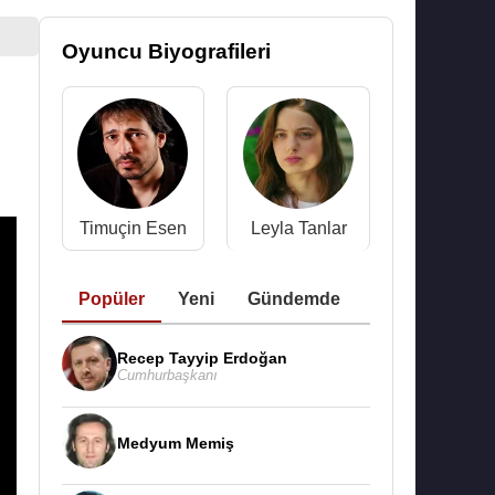
Oyuncu Biyografileri
Timuçin Esen
Leyla Tanlar
Popüler
Yeni
Gündemde
Recep Tayyip Erdoğan
Cumhurbaşkanı
Medyum Memiş