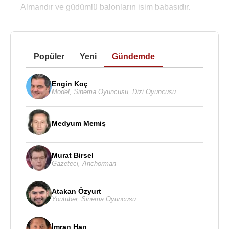
Almandır ve güdümlü balonların isim babasıdır.
Popüler
Yeni
Gündemde
Engin Koç
Model
,
Sinema Oyuncusu
,
Dizi Oyuncusu
Medyum Memiş
Murat Birsel
Gazeteci
,
Anchorman
Atakan Özyurt
Youtuber
,
Sinema Oyuncusu
İmran Han