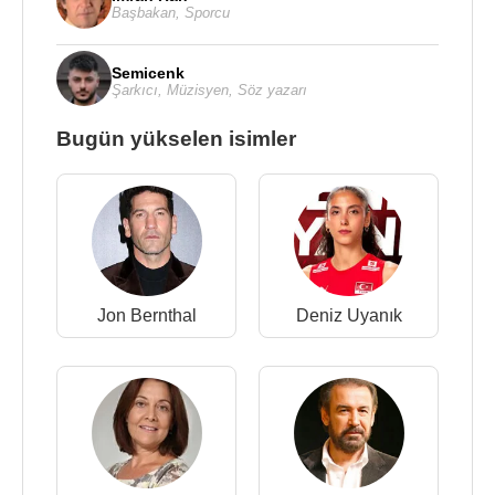
Başbakan
,
Sporcu
Semicenk
Şarkıcı
,
Müzisyen
,
Söz yazarı
Bugün yükselen isimler
Jon Bernthal
Deniz Uyanık