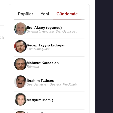
Popüler
Yeni
Gündemde
Erol Aksoy (oyuncu)
Sinema Oyuncusu
,
Dizi Oyuncusu
da
Recep Tayyip Erdoğan
Cumhurbaşkanı
Mahmut Karaaslan
Bürokrat
İbrahim Tatlıses
Ses Sanatçısı
,
Besteci
,
Prodüktör
Medyum Memiş