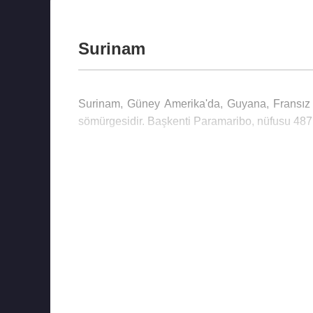
Surinam
Surinam, Güney Amerika'da, Guyana, Fransız G
sömürgesidir. Başkenti Paramaribo, nüfusu 487.