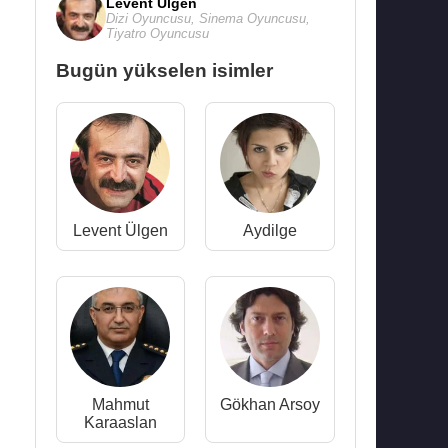
Levent Ülgen
Dizi Oyuncusu
,
Sinema Oyuncusu
,
Tiyatro Oyuncusu
Bugün yükselen isimler
Levent Ülgen
Aydilge
Mahmut
Gökhan Arsoy
Karaaslan