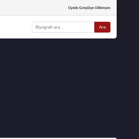
Üyelik Girişi
Üye Ol
İletişim
Ara