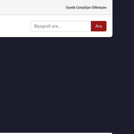
Üyelik Girişi
Üye Ol
İletişim
Ara