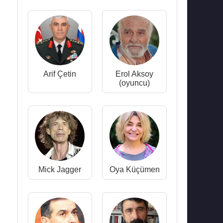
Arif Çetin
Erol Aksoy
(oyuncu)
Mick Jagger
Oya Küçümen