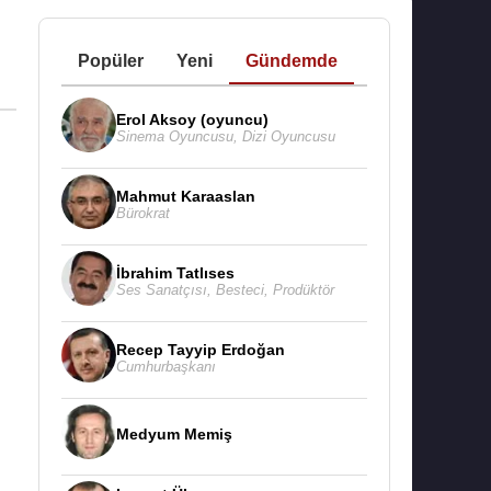
Popüler
Yeni
Gündemde
Erol Aksoy (oyuncu)
Sinema Oyuncusu
,
Dizi Oyuncusu
Mahmut Karaaslan
Bürokrat
İbrahim Tatlıses
Ses Sanatçısı
,
Besteci
,
Prodüktör
Recep Tayyip Erdoğan
Cumhurbaşkanı
Medyum Memiş