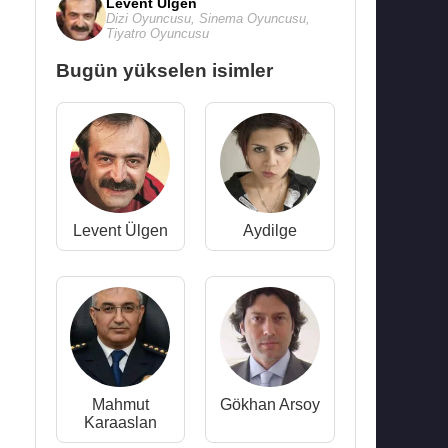
Levent Ülgen
Dizi Oyuncusu
,
Sinema Oyuncusu
,
Tiyatro Oyuncusu
Bugün yükselen isimler
Levent Ülgen
Aydilge
Mahmut
Gökhan Arsoy
Karaaslan