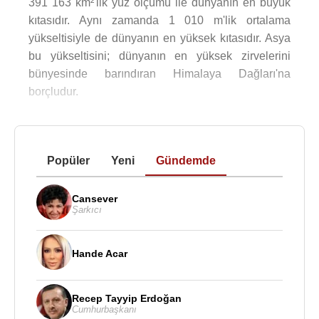
391 163 km²'lik yüz ölçümü ile dünyanın en büyük
kıtasıdır. Aynı zamanda 1 010 m'lik ortalama
yükseltisiyle de dünyanın en yüksek kıtasıdır. Asya
bu yükseltisini; dünyanın en yüksek zirvelerini
bünyesinde barındıran Himalaya Dağları'na
borçludur.
Popüler
Yeni
Gündemde
Cansever
Şarkıcı
Hande Acar
Recep Tayyip Erdoğan
Cumhurbaşkanı