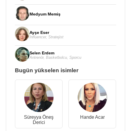
Medyum Memiş
Ayşe Eser
Influencer
,
Stratejist
Selen Erdem
Antrenör
,
Basketbolcu
,
Sporcu
Bugün yükselen isimler
Süreyya Öneş
Hande Acar
Derici