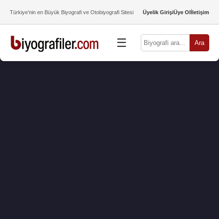
Türkiye’nin en Büyük Biyografi ve Otobiyografi Sitesi
Üyelik Girişi
Üye Ol
İletişim
☰
Ara