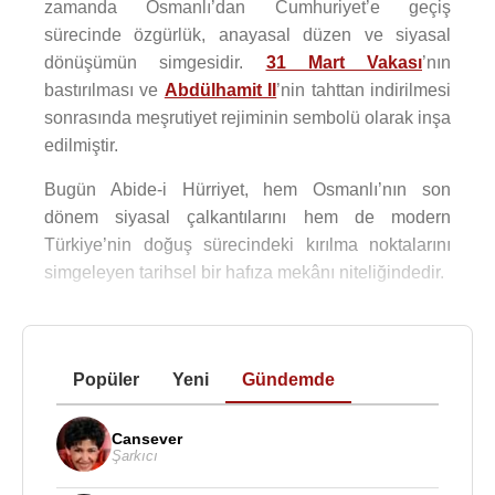
zamanda Osmanlı’dan Cumhuriyet’e geçiş
sürecinde özgürlük, anayasal düzen ve siyasal
dönüşümün simgesidir.
31 Mart Vakası
’nın
bastırılması ve
Abdülhamit II
’nin tahttan indirilmesi
sonrasında meşrutiyet rejiminin sembolü olarak inşa
edilmiştir.
Bugün Abide-i Hürriyet, hem Osmanlı’nın son
dönem siyasal çalkantılarını hem de modern
Türkiye’nin doğuş sürecindeki kırılma noktalarını
simgeleyen tarihsel bir hafıza mekânı niteliğindedir.
Popüler
Yeni
Gündemde
Cansever
Şarkıcı