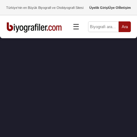
Türkiye’nin en Büyük Biyografi ve Otobiyografi Sitesi
Üyelik Girişi
Üye Ol
İletişim
☰
Ara