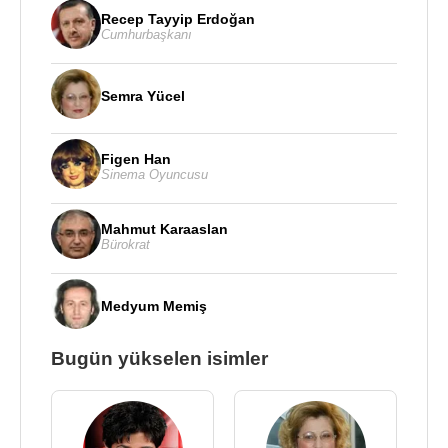
Recep Tayyip Erdoğan
Cumhurbaşkanı
Semra Yücel
Figen Han
Sinema Oyuncusu
Mahmut Karaaslan
Bürokrat
Medyum Memiş
Bugün yükselen isimler