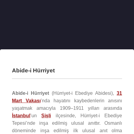
Abide-i Hürriyet
Abide-i Hürriyet
(Hürriyet-i Ebediye Abidesi),
31
Mart Vakası
’nda hayatını kaybedenlerin anısını
yaşatmak amacıyla 1909–1911 yılları arasında
İstanbul
’un
Şişli
ilçesinde, Hürriyet-i Ebediye
Tepesi’nde inşa edilmiş ulusal anıttır. Osmanlı
döneminde inşa edilmiş ilk ulusal anıt olma