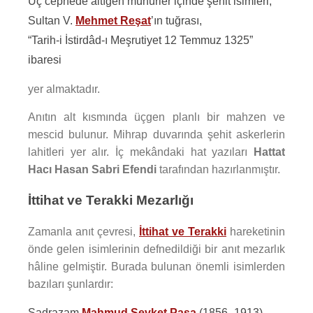
Üç cephede altıgen mühürler içinde şehit isimleri,
Sultan V.
Mehmet Reşat
’ın tuğrası,
“Tarih-i İstirdâd-ı Meşrutiyet 12 Temmuz 1325”
ibaresi
yer almaktadır.
Anıtın alt kısmında üçgen planlı bir mahzen ve
mescid bulunur. Mihrap duvarında şehit askerlerin
lahitleri yer alır. İç mekândaki hat yazıları
Hattat
Hacı Hasan Sabri Efendi
tarafından hazırlanmıştır.
İttihat ve Terakki Mezarlığı
Zamanla anıt çevresi,
İttihat ve Terakki
hareketinin
önde gelen isimlerinin defnedildiği bir anıt mezarlık
hâline gelmiştir. Burada bulunan önemli isimlerden
bazıları şunlardır:
Sadrazam
Mahmud Şevket Paşa
(1856–1913)