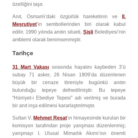
özelliğini taşır.
Anıt, Osmanlı’daki özgürlük hareketinin ve
II.
Meşrutiyet
’in sembollerinden biri olarak kabul
edilir. 1990 yılında anıtın silueti,
Şişli
Belediyesi’nin
amblemi olarak benimsenmiştir.
Tarihçe
31 Mart Vakası
sırasında hayatını kaybeden 3’ü
subay 71 asker, 26 Nisan 1909’da düzenlenen
büyük bir cenaze töreniyle bugünkü anıtın
bulunduğu tepeye defnedilmiştir. Bu tepeye
“Hürriyet-i Ebediye Tepesi” adı verilmiş ve burada
bir anıt inşa edilmesi kararlaştırılmıştır.
Sultan V.
Mehmet Reşat
’ın himayesinde kurulan bir
komisyon tarafından proje yarışması düzenlenmiş;
yarışmayı I. Ulusal Mimarlık Akımı’nın önemli