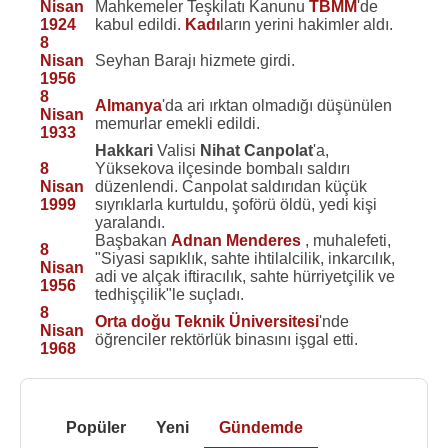
Nisan
Mahkemeler Teşkilatı Kanunu
TBMM
'de
1924
kabul edildi.
Kadı
ların yerini hakimler aldı.
8
Nisan
Seyhan Barajı hizmete girdi.
1956
8
Almanya
'da ari ırktan olmadığı düşünülen
Nisan
memurlar emekli edildi.
1933
Hakkari
Valisi
Nihat Canpolat
'a,
8
Yüksekova ilçesinde bombalı saldırı
Nisan
düzenlendi. Canpolat saldırıdan küçük
1999
sıyrıklarla kurtuldu, şoförü öldü, yedi kişi
yaralandı.
Başbakan
Adnan Menderes
, muhalefeti,
8
"Siyasi sapıklık, sahte ihtilalcilik, inkarcılık,
Nisan
adi ve alçak iftiracılık, sahte hürriyetçilik ve
1956
tedhişçilik"le suçladı.
8
Orta doğu Teknik Üniversitesi
'nde
Nisan
öğrenciler rektörlük binasını işgal etti.
1968
Popüler
Yeni
Gündemde