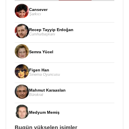
Cansever
Şarkıcı
Recep Tayyip Erdoğan
Cumhurbaşkanı
Semra Yücel
Figen Han
Sinema Oyuncusu
Mahmut Karaaslan
Bürokrat
Medyum Memiş
Bugün yükselen isimler