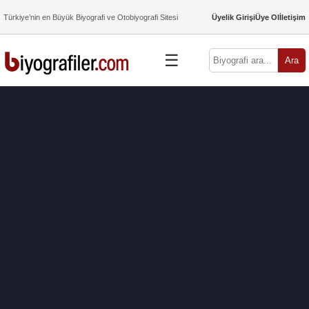
Türkiye’nin en Büyük Biyografi ve Otobiyografi Sitesi
Üyelik Girişi
Üye Ol
İletişim
☰
Ara