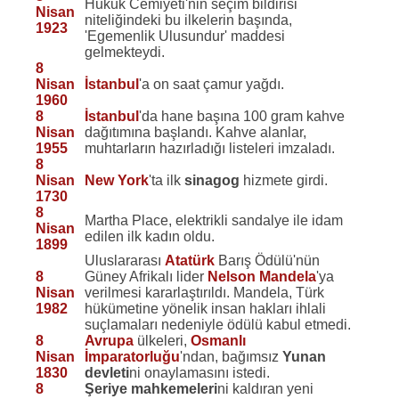
Hukuk Cemiyeti'nin seçim bildirisi
Nisan
niteliğindeki bu ilkelerin başında,
1923
'Egemenlik Ulusundur' maddesi
gelmekteydi.
8
Nisan
İstanbul
'a on saat çamur yağdı.
1960
8
İstanbul
'da hane başına 100 gram kahve
Nisan
dağıtımına başlandı. Kahve alanlar,
1955
muhtarların hazırladığı listeleri imzaladı.
8
Nisan
New York
'ta ilk
sinagog
hizmete girdi.
1730
8
Martha Place, elektrikli sandalye ile idam
Nisan
edilen ilk kadın oldu.
1899
Uluslararası
Atatürk
Barış Ödülü'nün
8
Güney Afrikalı lider
Nelson Mandela
'ya
Nisan
verilmesi kararlaştırıldı. Mandela, Türk
1982
hükümetine yönelik insan hakları ihlali
suçlamaları nedeniyle ödülü kabul etmedi.
8
Avrupa
ülkeleri,
Osmanlı
Nisan
İmparatorluğu
'ndan, bağımsız
Yunan
1830
devleti
ni onaylamasını istedi.
8
Şeriye mahkemeleri
ni kaldıran yeni