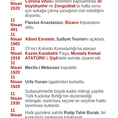
Corona virüs
ü önlemleri kapsamında
30
Nisan
büyükşehir
ve
Zonguldak
'ta hafta sonu
2020
için sokağa çıkma yasağının ilan edildiğini
duyurdu.
11
Flavius Anastasius
,
Bizans
İmparatoru
Nisan
oldu.
491
11
Nisan
Albert Einstein
,
İzafiyet Teorisi
nı açıkladı.
1905
11
15'inci Kolordu Komutanlığı'na atanan
Nisan
Kazım Karabekir
Paşa,
Mustafa Kemal
1919
ATATÜRK
'ü
Şişli
'deki evinde ziyaret etti.
11
Nisan
Meclis-i Mebusan
kapatıldı.
1920
11
Nisan
Urfa
Yunan
işgalinden kurtuldu.
1920
Sultanahmet'te büyük kadın mitingi yapıldı.
11
Türk Kadınlar Birliği'nin düzenlediği
Nisan
mitingde, kadınlara seçme ve seçilme hakkı
1930
tanınması kutlandı.
11
Halk gazetesi sahibi
Ratip Tahir Burak
, bir
Nisan
karikatürü nedeniyle tutuklandı.