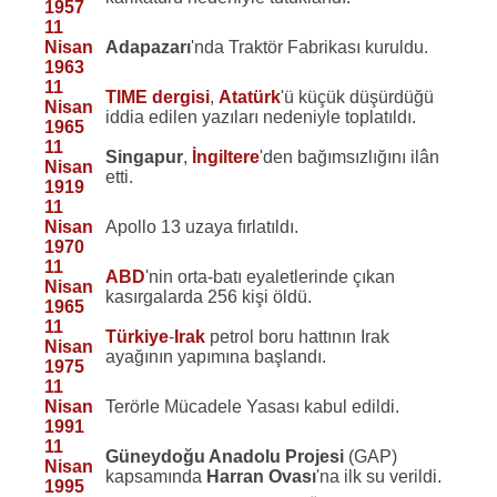
1957
11
Nisan
Adapazarı
'nda Traktör Fabrikası kuruldu.
1963
11
TIME dergisi
,
Atatürk
'ü küçük düşürdüğü
Nisan
iddia edilen yazıları nedeniyle toplatıldı.
1965
11
Singapur
,
İngiltere
'den bağımsızlığını ilân
Nisan
etti.
1919
11
Nisan
Apollo 13 uzaya fırlatıldı.
1970
11
ABD
'nin orta-batı eyaletlerinde çıkan
Nisan
kasırgalarda 256 kişi öldü.
1965
11
Türkiye
-
Irak
petrol boru hattının Irak
Nisan
ayağının yapımına başlandı.
1975
11
Nisan
Terörle Mücadele Yasası kabul edildi.
1991
11
Güneydoğu Anadolu Projesi
(GAP)
Nisan
kapsamında
Harran Ovası
'na ilk su verildi.
1995