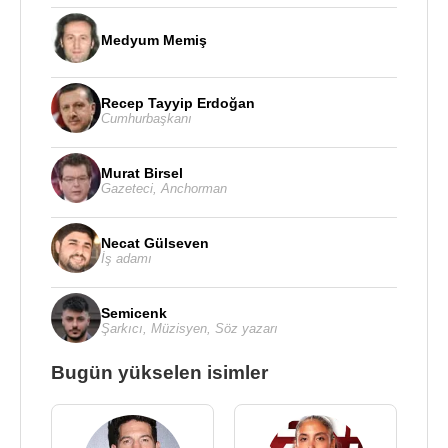
Medyum Memiş
Recep Tayyip Erdoğan
Cumhurbaşkanı
Murat Birsel
Gazeteci
,
Anchorman
Necat Gülseven
İş adamı
Semicenk
Şarkıcı
,
Müzisyen
,
Söz yazarı
Bugün yükselen isimler