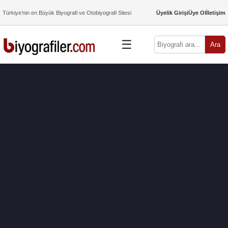
Türkiye’nin en Büyük Biyografi ve Otobiyografi Sitesi
Üyelik Girişi
Üye Ol
İletişim
☰
Ara