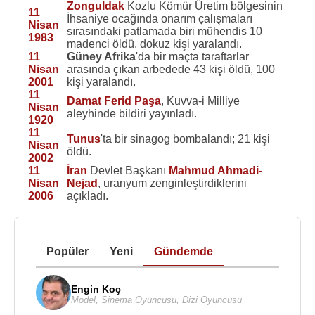
Zonguldak
Kozlu Kömür Üretim bölgesinin
11
İhsaniye ocağında onarım çalışmaları
Nisan
sırasındaki patlamada biri mühendis 10
1983
madenci öldü, dokuz kişi yaralandı.
11
Güney Afrika
'da bir maçta taraftarlar
Nisan
arasında çıkan arbedede 43 kişi öldü, 100
2001
kişi yaralandı.
11
Damat Ferid Paşa
, Kuvva-i Milliye
Nisan
aleyhinde bildiri yayınladı.
1920
11
Tunus
'ta bir sinagog bombalandı; 21 kişi
Nisan
öldü.
2002
11
İran
Devlet Başkanı
Mahmud Ahmadi-
Nisan
Nejad
, uranyum zenginleştirdiklerini
2006
açıkladı.
Popüler
Yeni
Gündemde
Engin Koç
Model
,
Sinema Oyuncusu
,
Dizi Oyuncusu