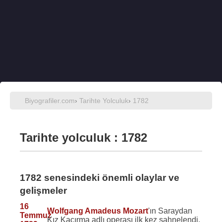
Biyografiler.com
›
Tarihte Yolculuk
›
1782
Tarihte yolculuk : 1782
1782 senesindeki önemli olaylar ve
gelişmeler
16
Wolfgang Amadeus Mozart
'ın Saraydan
Temmuz
Kız Kaçırma adlı operası ilk kez sahnelendi.