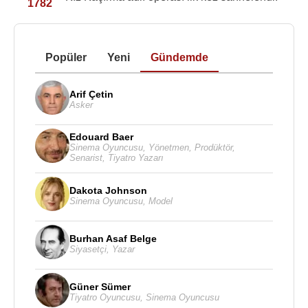
1782
Popüler
Yeni
Gündemde
Arif Çetin
Asker
Edouard Baer
Sinema Oyuncusu
,
Yönetmen
,
Prodüktör
,
Senarist
,
Tiyatro Yazarı
Dakota Johnson
Sinema Oyuncusu
,
Model
Burhan Asaf Belge
Siyasetçi
,
Yazar
Güner Sümer
Tiyatro Oyuncusu
,
Sinema Oyuncusu