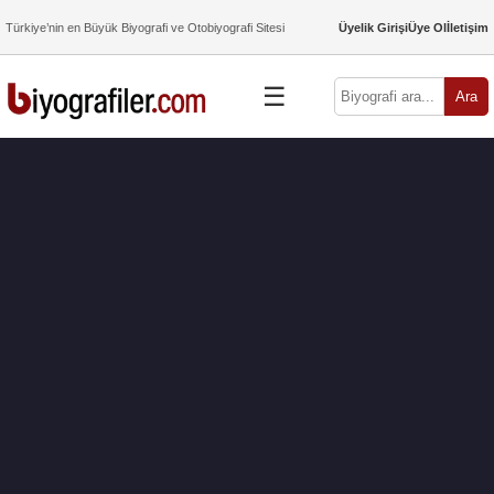
Türkiye’nin en Büyük Biyografi ve Otobiyografi Sitesi
Üyelik Girişi
Üye Ol
İletişim
☰
Ara