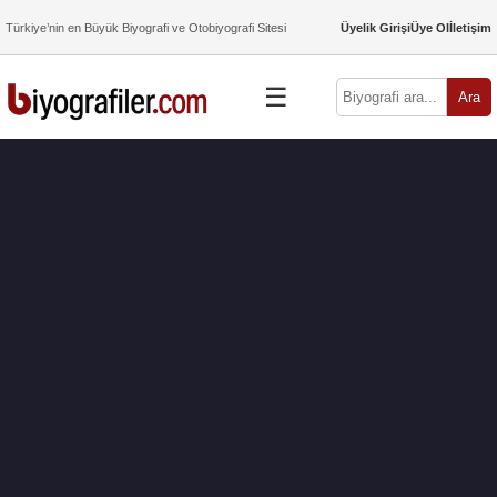
Türkiye’nin en Büyük Biyografi ve Otobiyografi Sitesi
Üyelik Girişi
Üye Ol
İletişim
☰
Ara