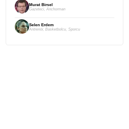
Murat Birsel
Gazeteci
,
Anchorman
Selen Erdem
Antrenör
,
Basketbolcu
,
Sporcu