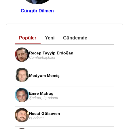
Güngör Dilmen
Popüler
Yeni
Gündemde
Recep Tayyip Erdoğan
Cumhurbaşkanı
Medyum Memiş
Emre Matraş
Şarkıcı
,
İş adamı
Necat Gülseven
İş adamı