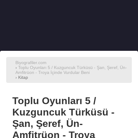
Biyografiler.com
›
Toplu Oyunları 5 / Kuzguncuk Türküsü - Şan, Şeref, Ün-
Amfitrüon - Troya İçinde Vurdular Beni
› Kitap
Toplu Oyunları 5 /
Kuzguncuk Türküsü -
Şan, Şeref, Ün-
Amfitrüon - Troya