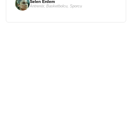
Selen Erdem
Antrenör
,
Basketbolcu
,
Sporcu