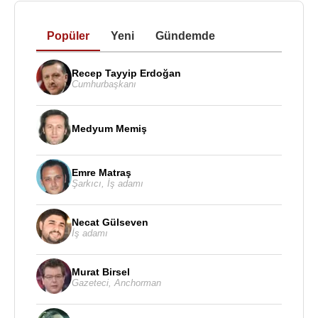
Popüler
Yeni
Gündemde
Recep Tayyip Erdoğan
Cumhurbaşkanı
Medyum Memiş
Emre Matraş
Şarkıcı
,
İş adamı
Necat Gülseven
İş adamı
Murat Birsel
Gazeteci
,
Anchorman