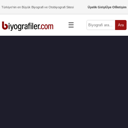
Türkiye’nin en Büyük Biyografi ve Otobiyografi Sitesi
Üyelik Girişi
Üye Ol
İletişim
☰
Ara