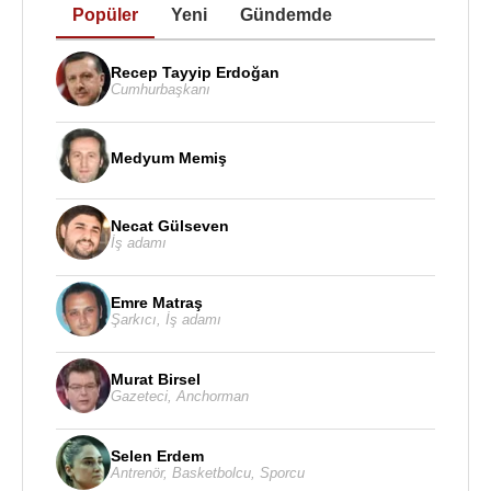
Popüler
Yeni
Gündemde
Recep Tayyip Erdoğan
Cumhurbaşkanı
Medyum Memiş
Necat Gülseven
İş adamı
Emre Matraş
Şarkıcı
,
İş adamı
Murat Birsel
Gazeteci
,
Anchorman
Selen Erdem
Antrenör
,
Basketbolcu
,
Sporcu