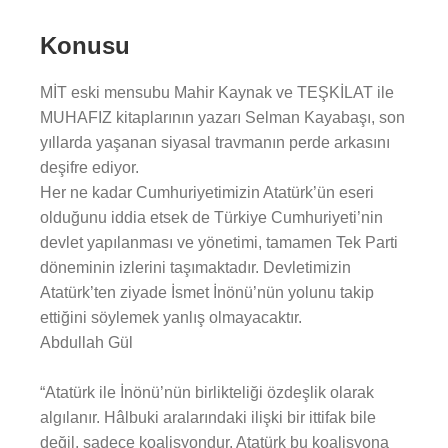
Konusu
MİT eski mensubu Mahir Kaynak ve TEŞKİLAT ile
MUHAFIZ kitaplarının yazarı Selman Kayabaşı, son
yıllarda yaşanan siyasal travmanın perde arkasını
deşifre ediyor.
Her ne kadar Cumhuriyetimizin Atatürk’ün eseri
olduğunu iddia etsek de Türkiye Cumhuriyeti’nin
devlet yapılanması ve yönetimi, tamamen Tek Parti
döneminin izlerini taşımaktadır. Devletimizin
Atatürk’ten ziyade İsmet İnönü’nün yolunu takip
ettiğini söylemek yanlış olmayacaktır.
Abdullah Gül
“Atatürk ile İnönü’nün birlikteliği özdeşlik olarak
algılanır. Hâlbuki aralarındaki ilişki bir ittifak bile
değil, sadece koalisyondur. Atatürk bu koalisyona