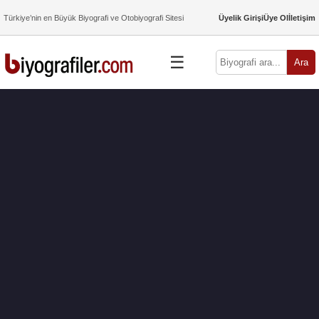
Türkiye’nin en Büyük Biyografi ve Otobiyografi Sitesi
Üyelik Girişi
Üye Ol
İletişim
☰
Ara