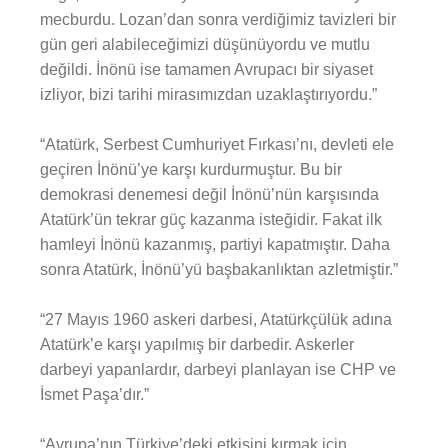
mecburdu. Lozan’dan sonra verdiğimiz tavizleri bir
gün geri alabileceğimizi düşünüyordu ve mutlu
değildi. İnönü ise tamamen Avrupacı bir siyaset
izliyor, bizi tarihi mirasımızdan uzaklaştırıyordu.”
“Atatürk, Serbest Cumhuriyet Fırkası’nı, devleti ele
geçiren İnönü’ye karşı kurdurmuştur. Bu bir
demokrasi denemesi değil İnönü’nün karşısında
Atatürk’ün tekrar güç kazanma isteğidir. Fakat ilk
hamleyi İnönü kazanmış, partiyi kapatmıştır. Daha
sonra Atatürk, İnönü’yü başbakanlıktan azletmiştir.”
“27 Mayıs 1960 askeri darbesi, Atatürkçülük adına
Atatürk’e karşı yapılmış bir darbedir. Askerler
darbeyi yapanlardır, darbeyi planlayan ise CHP ve
İsmet Paşa’dır.”
“Avrupa’nın Türkiye’deki etkisini kırmak için