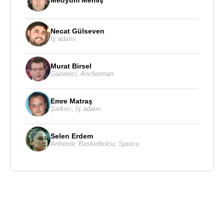
Necat Gülseven
İş adamı
Murat Birsel
Gazeteci
,
Anchorman
Emre Matraş
Şarkıcı
,
İş adamı
Selen Erdem
Antrenör
,
Basketbolcu
,
Sporcu