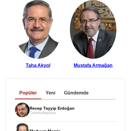
Taha Akyol
Mustafa Armağan
Popüler
Yeni
Gündemde
Recep Tayyip Erdoğan
Cumhurbaşkanı
Medyum Memiş