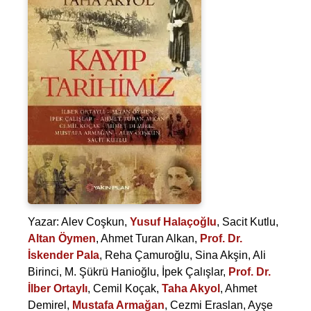
Yazar:
Alev Coşkun
,
Yusuf Halaçoğlu
,
Sacit Kutlu
,
Altan Öymen
,
Ahmet Turan Alkan
,
Prof. Dr.
İskender Pala
,
Reha Çamuroğlu
,
Sina Akşin
,
Ali
Birinci
,
M. Şükrü Hanioğlu
,
İpek Çalışlar
,
Prof. Dr.
İlber Ortaylı
,
Cemil Koçak
,
Taha Akyol
,
Ahmet
Demirel
,
Mustafa Armağan
,
Cezmi Eraslan
,
Ayşe