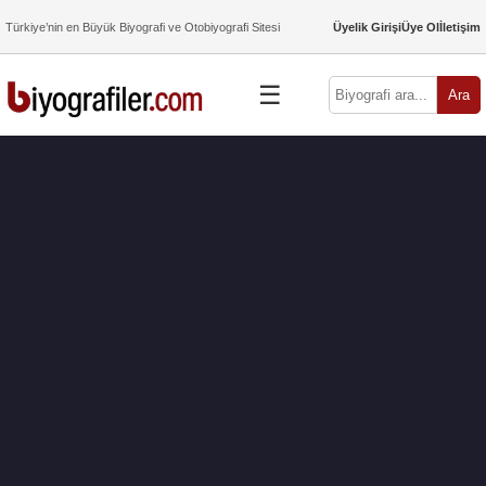
Türkiye’nin en Büyük Biyografi ve Otobiyografi Sitesi
Üyelik Girişi
Üye Ol
İletişim
☰
Ara