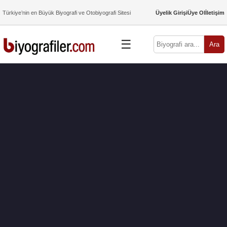
Türkiye’nin en Büyük Biyografi ve Otobiyografi Sitesi
Üyelik Girişi
Üye Ol
İletişim
☰
Ara