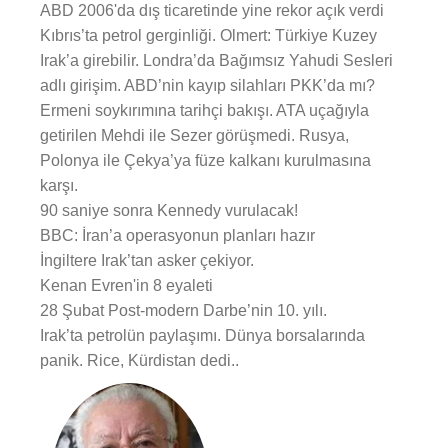
ABD 2006'da dış ticaretinde yine rekor açık verdi
Kıbrıs’ta petrol gerginliği. Olmert: Türkiye Kuzey
Irak’a girebilir. Londra’da Bağımsız Yahudi Sesleri
adlı girişim. ABD’nin kayıp silahları PKK’da mı?
Ermeni soykırımına tarihçi bakışı. ATA uçağıyla
getirilen Mehdi ile Sezer görüşmedi. Rusya,
Polonya ile Çekya’ya füze kalkanı kurulmasına
karşı.
90 saniye sonra Kennedy vurulacak!
BBC: İran’a operasyonun planları hazır
İngiltere Irak’tan asker çekiyor.
Kenan Evren'in 8 eyaleti
28 Şubat Post-modern Darbe’nin 10. yılı.
Irak’ta petrolün paylaşımı. Dünya borsalarında
panik. Rice, Kürdistan dedi..