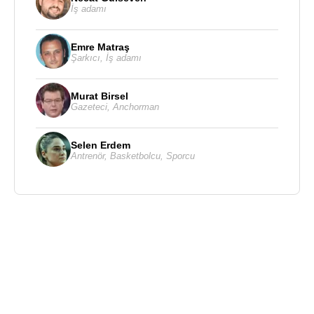
İş adamı
Emre Matraş
Şarkıcı
,
İş adamı
Murat Birsel
Gazeteci
,
Anchorman
Selen Erdem
Antrenör
,
Basketbolcu
,
Sporcu