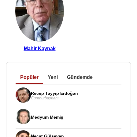
Mahir Kaynak
Popüler
Yeni
Gündemde
Recep Tayyip Erdoğan
Cumhurbaşkanı
Medyum Memiş
Necat Gülseven