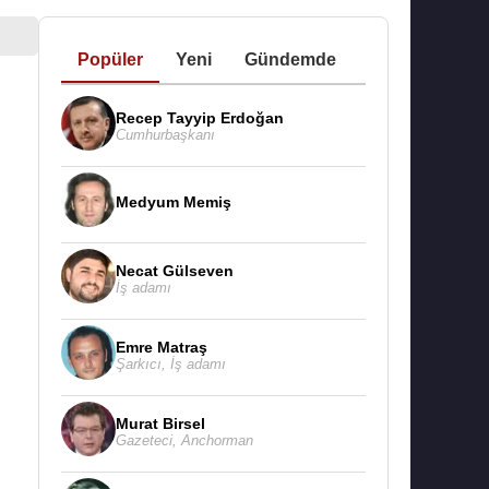
Popüler
Yeni
Gündemde
Recep Tayyip Erdoğan
Cumhurbaşkanı
Medyum Memiş
Necat Gülseven
İş adamı
Emre Matraş
Şarkıcı
,
İş adamı
Murat Birsel
Gazeteci
,
Anchorman