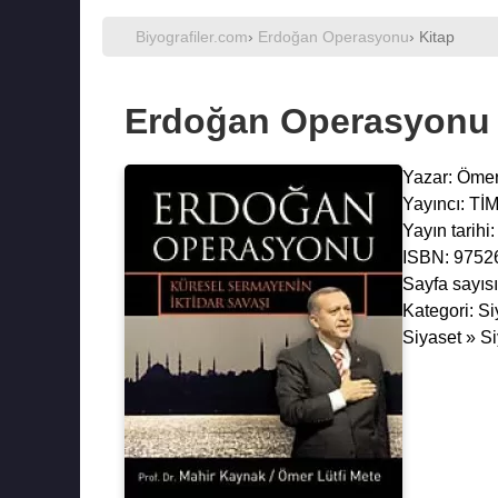
Biyografiler.com
›
Erdoğan Operasyonu
› Kitap
Erdoğan Operasyonu
Yazar:
Ömer
Yayıncı: T
Yayın tarihi
ISBN: 9752
Sayfa sayısı
Kategori: Si
Siyaset » Si