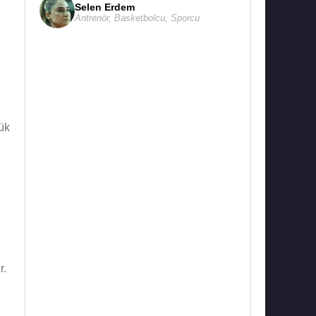
Selen Erdem
Antrenör
,
Basketbolcu
,
Sporcu
ük
r.