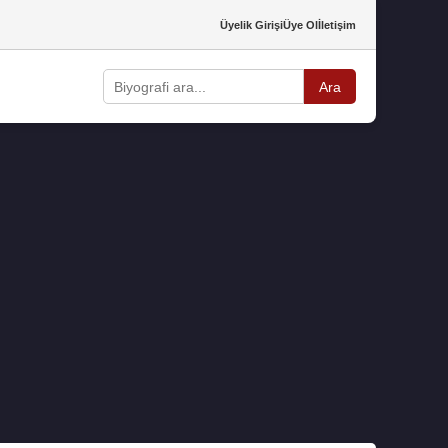
Üyelik Girişi
Üye Ol
İletişim
Ara