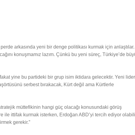
rde arkasında yeni bir denge politikası kurmak için anlaştılar.
lacağını konuşmamız lazım. Çünkü bu yeni süreç, Türkiye’de büy
kat yine bu partideki bir grup isim iktidara gelecektir. Yeni lider
şörtüsünü serbest bırakacak, Kürt değil ama Kürtlerle
stratejik müttefikinin hangi güç olacağı konusundaki görüş
e ile ittifak kurmak isterken, Erdoğan ABD’yi tercih ediyor olabili
irmek gerekir.”