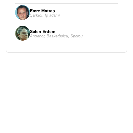
Emre Matraş
Şarkıcı
,
İş adamı
Selen Erdem
Antrenör
,
Basketbolcu
,
Sporcu