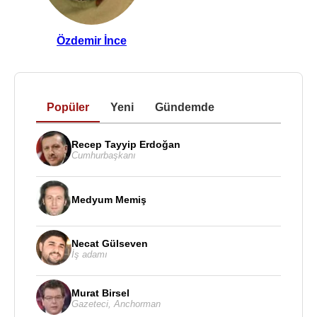
Özdemir İnce
Popüler
Yeni
Gündemde
Recep Tayyip Erdoğan
Cumhurbaşkanı
Medyum Memiş
Necat Gülseven
İş adamı
Murat Birsel
Gazeteci
,
Anchorman