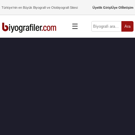
Türkiye’nin en Büyük Biyografi ve Otobiyografi Sitesi
Üyelik Girişi
Üye Ol
İletişim
☰
Ara