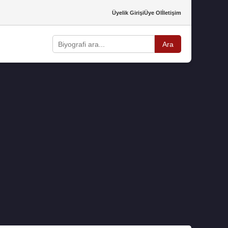
Üyelik Girişi
Üye Ol
İletişim
Ara