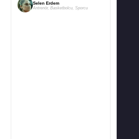
Selen Erdem
Antrenör
,
Basketbolcu
,
Sporcu