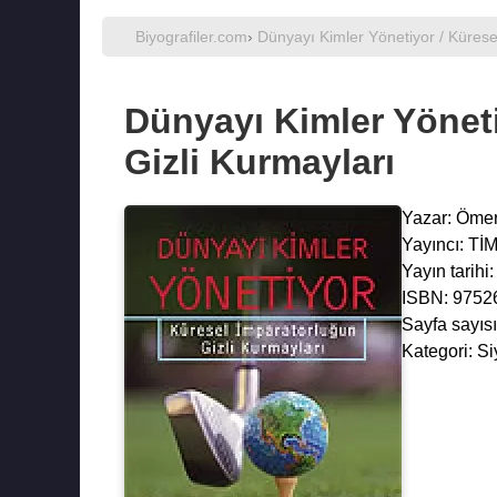
Biyografiler.com
›
Dünyayı Kimler Yönetiyor / Kürese
Dünyayı Kimler Yöneti
Gizli Kurmayları
Yazar:
Ömer
Yayıncı: T
Yayın tarihi
ISBN: 9752
Sayfa sayısı
Kategori: Si