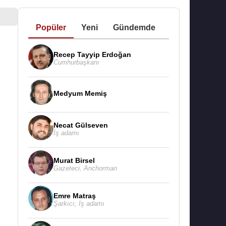
Popüler
Yeni
Gündemde
Recep Tayyip Erdoğan
Cumhurbaşkanı
Medyum Memiş
Necat Gülseven
İş adamı
Murat Birsel
Gazeteci
,
Anchorman
Emre Matraş
Şarkıcı
,
İş adamı