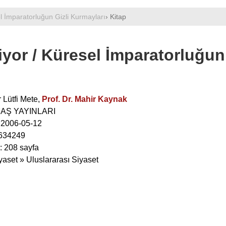
l İmparatorluğun Gizli Kurmayları
› Kitap
yor / Küresel İmparatorluğun
 Lütfi Mete
,
Prof. Dr. Mahir Kaynak
İMAŞ YAYINLARI
: 2006-05-12
634249
: 208 sayfa
yaset » Uluslararası Siyaset