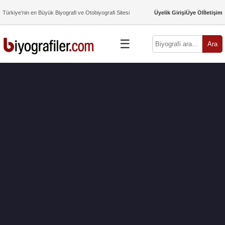
Türkiye’nin en Büyük Biyografi ve Otobiyografi Sitesi
Üyelik Girişi
Üye Ol
İletişim
☰
Ara