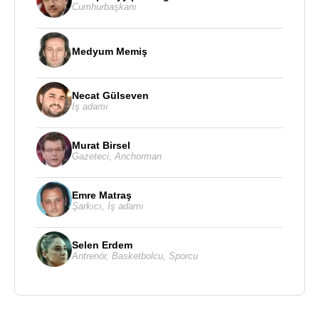
Cumhurbaşkanı
Medyum Memiş
Necat Gülseven
İş adamı
Murat Birsel
Gazeteci
,
Anchorman
Emre Matraş
Şarkıcı
,
İş adamı
Selen Erdem
Antrenör
,
Basketbolcu
,
Sporcu