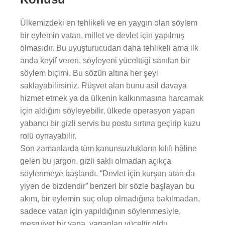
Ülkemizdeki en tehlikeli ve en yaygın olan söylem
bir eylemin vatan, millet ve devlet için yapılmış
olmasıdır. Bu uyuşturucudan daha tehlikeli ama ilk
anda keyif veren, söyleyeni yücelttiği sanılan bir
söylem biçimi. Bu sözün altına her şeyi
saklayabilirsiniz. Rüşvet alan bunu asil davaya
hizmet etmek ya da ülkenin kalkınmasına harcamak
için aldığını söyleyebilir, ülkede operasyon yapan
yabancı bir gizli servis bu postu sırtına geçirip kuzu
rolü oynayabilir.
Son zamanlarda tüm kanunsuzlukların kılıfı hâline
gelen bu jargon, gizli saklı olmadan açıkça
söylenmeye başlandı. “Devlet için kurşun atan da
yiyen de bizdendir” benzeri bir sözle başlayan bu
akım, bir eylemin suç olup olmadığına bakılmadan,
sadece vatan için yapıldığının söylenmesiyle,
meşruiyet bir yana, yapanları yüceltir oldu.