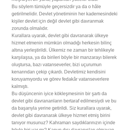
Bu söylem tümüyle geçersizdir ya da o hâle
getirilmelidir. Devlet yönetiminin her kademesindeki
kişiler devlet için değil devlet gibi davranmak
zorunda olmalıdır.
Kurallara uyarak, devlet gibi davranarak ülkeye
hizmet etmenin mümkün olmadığı herkesin bilinç
altına yerleştirildi. Ülkemiz ne zaman bir tehlikeyle
karşılaşsa, ya da birileri böyle bir manzarayı bilerek
oluştursa, bazı vatanseverler, bizi uçurumun
kenarından çekip çıkardı. Devletimiz kendisini
koruyamıyordu ve görev fedakâr vatanseverlere
kalmıştı.
Bu düşüncenin iyice kökleşmesinin bir şartı da
devlet gibi davrananların bertaraf edilmesiydi ve bu
da başarıyla yerine getirildi. Siz kurallara uyarak,
devlet gibi davranarak ülkeye hizmet etmiş birini
tanıyor musunuz? Kahraman saydıklarınızın içinde
böyle biri var mı? Kanun dışı davranışları olmayan