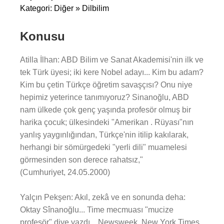
Kategori: Diğer » Dilbilim
Konusu
Atilla İlhan: ABD Bilim ve Sanat Akademisi'nin ilk ve
tek Türk üyesi; iki kere Nobel adayı... Kim bu adam?
Kim bu çetin Türkçe öğretim savaşçısı? Onu niye
hepimiz yeterince tanımıyoruz? Sinanoğlu, ABD
nam ülkede çok genç yaşında profesör olmuş bir
harika çocuk; ülkesindeki "Amerikan . Rüyası"nın
yanlış yaygınlığından, Türkçe'nin itilip kakılarak,
herhangi bir sömürgedeki "yerli dili" muamelesi
görmesinden son derece rahatsız,"
(Cumhuriyet, 24.05.2000)
Yalçın Pekşen: Akıl, zekâ ve en sonunda deha:
Oktay Sînanoğlu... Time mecmuası "mucize
profesör" diye yazdı... Newsweek, New York Times,