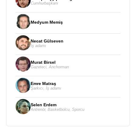
Cumhurbaşkanı
Medyum Memiş
Necat Gülseven
İş adamı
Murat Birsel
Gazeteci
,
Anchorman
Emre Matraş
Şarkıcı
,
İş adamı
Selen Erdem
Antrenör
,
Basketbolcu
,
Sporcu