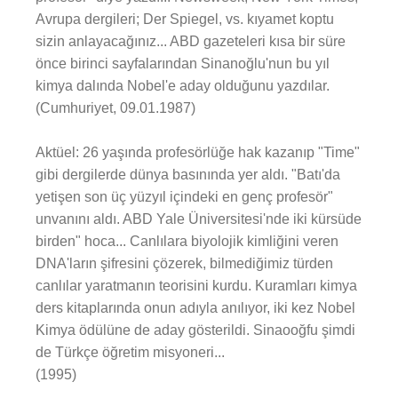
Avrupa dergileri; Der Spiegel, vs. kıyamet koptu
sizin anlayacağınız... ABD gazeteleri kısa bir süre
önce birinci sayfalarından Sinanoğlu'nun bu yıl
kimya dalında Nobel'e aday olduğunu yazdılar.
(Cumhuriyet, 09.01.1987)
Aktüel: 26 yaşında profesörlüğe hak kazanıp "Time"
gibi dergilerde dünya basınında yer aldı. "Batı'da
yetişen son üç yüzyıl içindeki en genç profesör"
unvanını aldı. ABD Yale Üniversitesi'nde iki kürsüde
birden" hoca... Canlılara biyolojik kimliğini veren
DNA'ların şifresini çözerek, bilmediğimiz türden
canlılar yaratmanın teorisini kurdu. Kuramları kimya
ders kitaplarında onun adıyla anılıyor, iki kez Nobel
Kimya ödülüne de aday gösterildi. Sinaooğfu şimdi
de Türkçe öğretim misyoneri...
(1995)