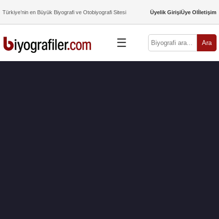
Türkiye’nin en Büyük Biyografi ve Otobiyografi Sitesi
Üyelik Girişi
Üye Ol
İletişim
☰
Ara