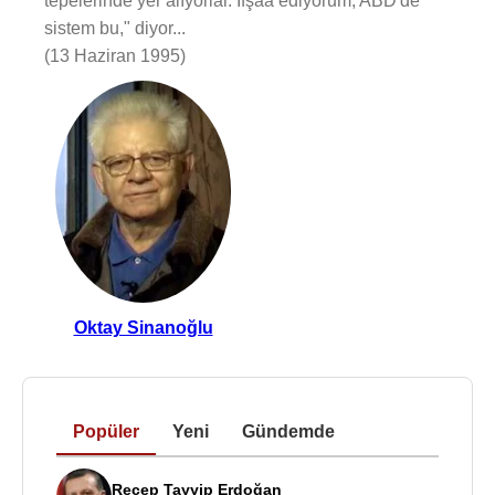
tepelerinde yer alıyorlar. İfşaa ediyorum; ABD'de
sistem bu," diyor...
(13 Haziran 1995)
Oktay Sinanoğlu
Popüler
Yeni
Gündemde
Recep Tayyip Erdoğan